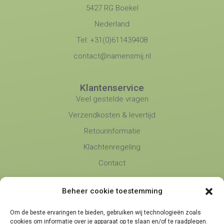
5427 RG Boekel
Nederland
Tel: +31(0)611439408
contact@namensmij.nl
Klantenservice
Veel gestelde vragen
Verzendkosten & levertijd
Retourinformatie
Klachtenregeling
Contact
Beheer cookie toestemming
Namens Mij
Over Ons
Om de beste ervaringen te bieden, gebruiken wij technologieën zoals
Blog
cookies om informatie over je apparaat op te slaan en/of te raadplegen.