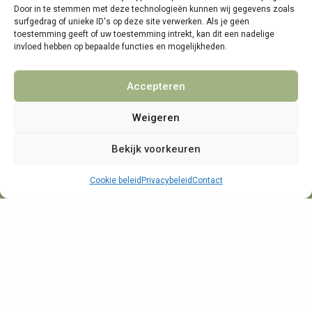
Door in te stemmen met deze technologieën kunnen wij gegevens zoals
Algemene voorwaarden
surfgedrag of unieke ID's op deze site verwerken. Als je geen
toestemming geeft of uw toestemming intrekt, kan dit een nadelige
Privacybeleid
invloed hebben op bepaalde functies en mogelijkheden.
Partners
Accepteren
Weigeren
Bekijk voorkeuren
Telefonische bereikbaarheid
Cookie beleid
Privacybeleid
Contact
maandag, dinsdag en donderdag
9:00 - 14:30
woensdag en vrijdag
9:00 - 11:30
Start met bestellen
© 2021 - 2026 NamensMij.nl | Gepersonaliseerde Cadeaus