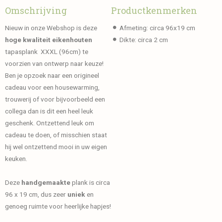
Omschrijving
Productkenmerken
Nieuw in onze Webshop is deze
Afmeting: circa 96x19 cm
hoge kwaliteit
eikenhouten
Dikte: circa 2 cm
tapasplank XXXL (96cm) te
voorzien van ontwerp naar keuze!
Ben je opzoek naar een origineel
cadeau voor een housewarming,
trouwerij of voor bijvoorbeeld een
collega dan is dit een heel leuk
geschenk. Ontzettend leuk om
cadeau te doen, of misschien staat
hij wel ontzettend mooi in uw eigen
keuken.
Deze
handgemaakte
plank is circa
96 x 19 cm, dus zeer
uniek
en
genoeg ruimte voor heerlijke hapjes!