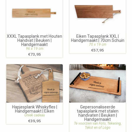
XXXL Tapasplank met Houten
Eiken Tapasplank XXL |
Handvat | Beuken |
Handgemaakt | 70cm Schuin
Handgemaakt
70 x 19 cm
96 x 19 cm
€
57,95
€
73,95
Hapjesplank Whiskyfles |
Gepersonaliseerde
Handgemaakt | Eiken
tapasplank met stalen
handvaten | Beuken |
Uniek cadeau
Handgemaakt
€
39,95
Te voorzien van Foto, Tekening,
Tekst en of Logo