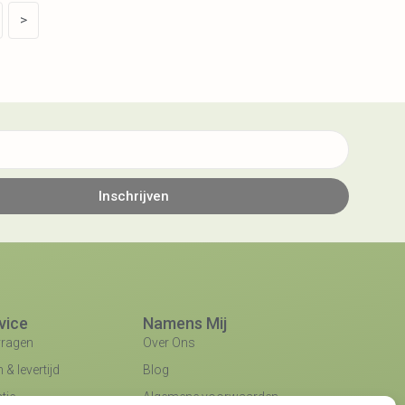
>
Inschrijven
vice
Namens Mij
vragen
Over Ons
& levertijd
Blog
tie
Algemene voorwaarden