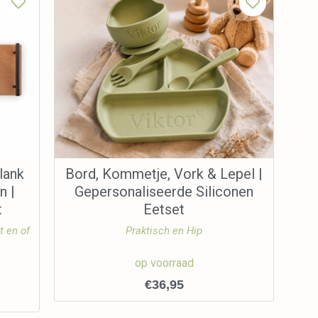
lank
Bord, Kommetje, Vork & Lepel |
n |
Gepersonaliseerde Siliconen
t
Eetset
t en of
Praktisch en Hip
op voorraad
€
36,95