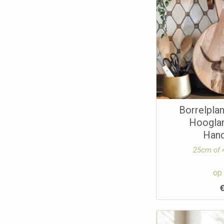
Borrelpla
Hooglan
Han
25cm of
op