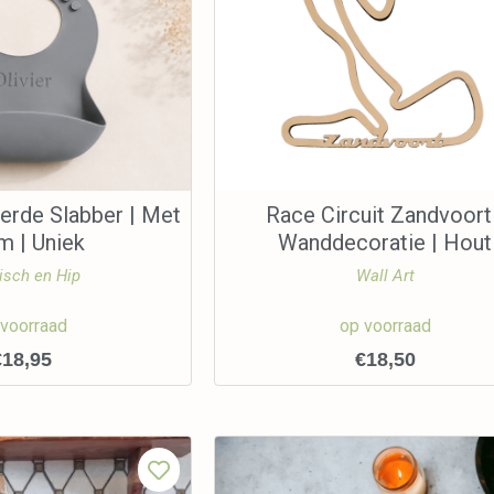
erde Slabber | Met
Race Circuit Zandvoort
m | Uniek
Wanddecoratie | Hout
isch en Hip
Wall Art
 voorraad
op voorraad
€
18,95
€
18,50