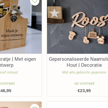
ratje | Met eigen
Gepersonaliseerde Naamsli
ntwerp
Hout | Decoratie
sief inhoud
Met alle geboorte gegevens
 voorraad
op voorraad
€
46,95
€
23,95