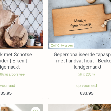
Zelf Ontwerpen
nk met Schotse
Gepersonaliseerde tapasp
der | Eiken |
met handvat hout | Beuke
dgemaakt
Handgemaakt
 40cm Doorsnee
50 x 20cm
 voorraad
op voorraad
€
35,95
€
33,95