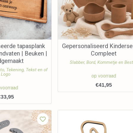
seerde tapasplank
Gepersonaliseerd Kinderse
ndvaten | Beuken |
Compleet
dgemaakt
Slabber, Bord, Kommetje en Bes
to, Tekening, Tekst en of
Logo
op voorraad
€
41,95
 voorraad
€
33,95