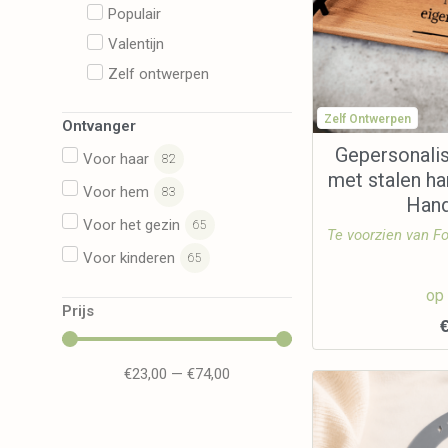
Populair
Valentijn
Zelf ontwerpen
Zelf Ontwerpen
Ontvanger
Gepersonali
Voor haar
82
met stalen ha
Voor hem
83
Han
Voor het gezin
65
Te voorzien van Fo
Voor kinderen
65
op
Prijs
€
23,00
—
€
74,00