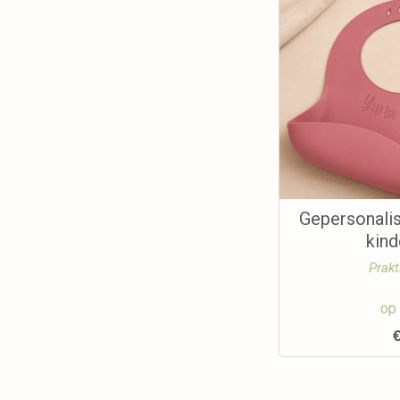
Gepersonali
kin
Prakt
op