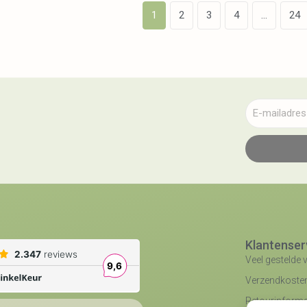
1
2
3
4
…
24
Klantenser
Veel gestelde 
Verzendkosten 
Retourinforma