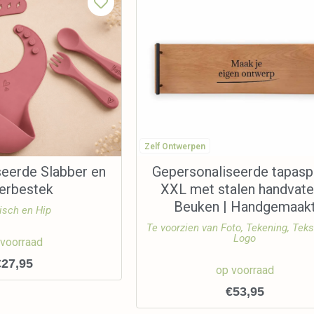
Zelf Ontwerpen
seerde Slabber en
Gepersonaliseerde tapasp
derbestek
XXL met stalen handvate
Beuken | Handgemaak
isch en Hip
Te voorzien van Foto, Tekening, Teks
Logo
 voorraad
€
27,95
op voorraad
€
53,95