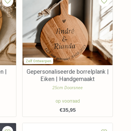
Zelf Ontwerpen
n |
Gepersonaliseerde borrelplank |
Eiken | Handgemaakt
25cm Doorsnee
op voorraad
€
35,95