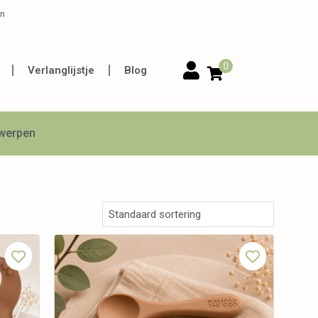
en
0
Verlanglijstje
Blog
twerpen