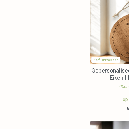
Zelf Ontwerpen
Gepersonalise
| Eiken 
40cm
op