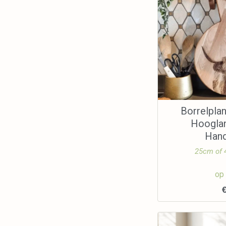
Borrelpla
Hooglan
Han
25cm of
op