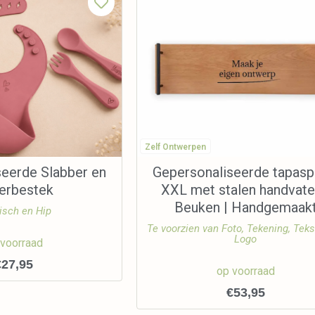
Zelf Ontwerpen
seerde Slabber en
Gepersonaliseerde tapasp
derbestek
XXL met stalen handvate
Beuken | Handgemaak
isch en Hip
Te voorzien van Foto, Tekening, Teks
Logo
 voorraad
€
27,95
op voorraad
€
53,95