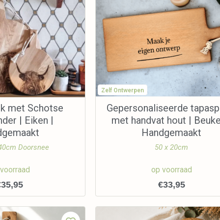
Zelf Ontwerpen
nk met Schotse
Gepersonaliseerde tapasp
der | Eiken |
met handvat hout | Beuke
dgemaakt
Handgemaakt
 40cm Doorsnee
50 x 20cm
 voorraad
op voorraad
€
35,95
€
33,95