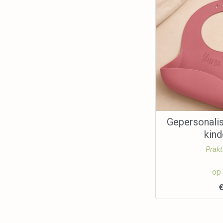
Gepersonali
kin
Prakt
op