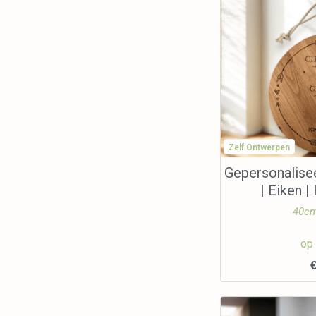
Zelf Ontwerpen
Gepersonalise
| Eiken 
40cm
op