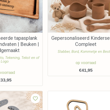
seerde tapasplank
Gepersonaliseerd Kinderse
ndvaten | Beuken |
Compleet
dgemaakt
Slabber, Bord, Kommetje en Bes
to, Tekening, Tekst en of
Logo
op voorraad
€
41,95
 voorraad
€
33,95