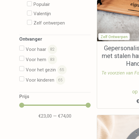
Populair
Valentijn
Zelf ontwerpen
Zelf Ontwerpen
Ontvanger
Gepersonali
Voor haar
82
met stalen ha
Voor hem
83
Han
Voor het gezin
65
Te voorzien van Fo
Voor kinderen
65
op
Prijs
€
23,00
—
€
74,00