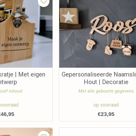
ratje | Met eigen
Gepersonaliseerde Naamsli
ntwerp
Hout | Decoratie
sief inhoud
Met alle geboorte gegevens
 voorraad
op voorraad
€
46,95
€
23,95