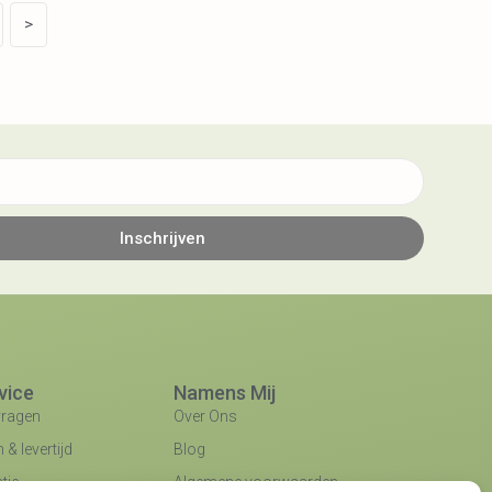
>
Inschrijven
vice
Namens Mij
vragen
Over Ons
& levertijd
Blog
tie
Algemene voorwaarden