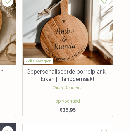
Zelf Ontwerpen
n |
Gepersonaliseerde borrelplank |
Eiken | Handgemaakt
25cm Doorsnee
op voorraad
€
35,95