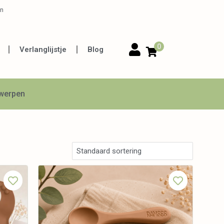
en
0
Verlanglijstje
Blog
twerpen