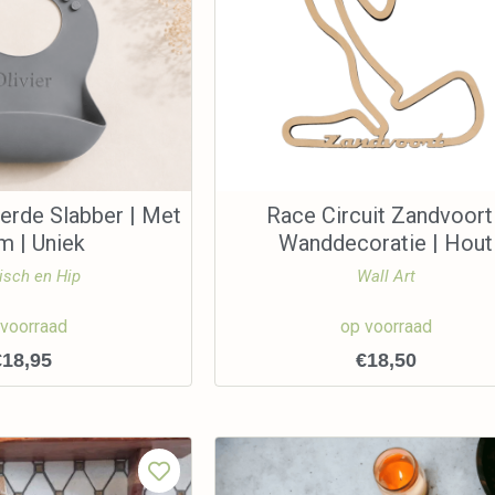
erde Slabber | Met
Race Circuit Zandvoort
m | Uniek
Wanddecoratie | Hout
isch en Hip
Wall Art
 voorraad
op voorraad
€
18,95
€
18,50