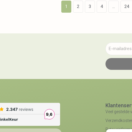
1
2
3
4
…
24
Klantenser
Veel gestelde 
Verzendkosten 
Retourinforma