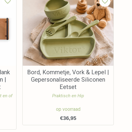
lank
Bord, Kommetje, Vork & Lepel |
n |
Gepersonaliseerde Siliconen
t
Eetset
t en of
Praktisch en Hip
op voorraad
€
36,95