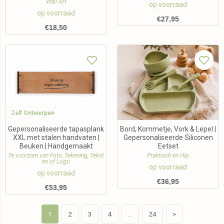
Wall Art
op voorraad
op voorraad
€
27,95
€
18,50
Zelf Ontwerpen
Gepersonaliseerde tapasplank
Bord, Kommetje, Vork & Lepel |
XXL met stalen handvaten |
Gepersonaliseerde Siliconen
Beuken | Handgemaakt
Eetset
Te voorzien van Foto, Tekening, Tekst
Praktisch en Hip
en of Logo
op voorraad
op voorraad
€
36,95
€
53,95
1
2
3
4
…
24
>