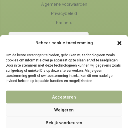
Algemene voorwaarden
Privacybeleid
Partners
Beheer cookie toestemming
Om de beste ervaringen te bieden, gebruiken wij technologieën zoals
cookies om informatie over je apparaat op te slaan en/of te raadplegen.
Telefonische bereikbaarheid
Door in te stemmen met deze technologieën kunnen wij gegevens zoals
surfgedrag of unieke ID's op deze site verwerken. Als je geen
maandag, dinsdag en donderdag
9:00 - 14:30
toestemming geeft of uw toestemming intrekt, kan dit een nadelige
woensdag en vrijdag
invloed hebben op bepaalde functies en mogelijkheden.
9:00 - 11:30
Accepteren
Weigeren
© 2021 - 2026 NamensMij.nl | Gepersonaliseerde Cadeaus
Bekijk voorkeuren