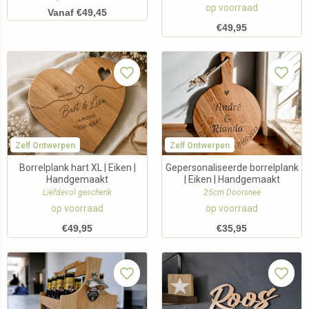
op voorraad
Vanaf €49,45
€
49,95
Zelf Ontwerpen
Zelf Ontwerpen
Borrelplank hart XL | Eiken |
Gepersonaliseerde borrelplank
Handgemaakt
| Eiken | Handgemaakt
Liefdevol geschenk
25cm Doorsnee
op voorraad
op voorraad
€
49,95
€
35,95