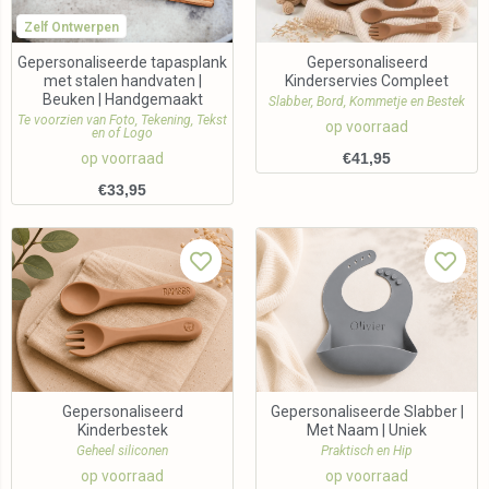
Zelf Ontwerpen
Gepersonaliseerde tapasplank
Gepersonaliseerd
met stalen handvaten |
Kinderservies Compleet
Beuken | Handgemaakt
Slabber, Bord, Kommetje en Bestek
Te voorzien van Foto, Tekening, Tekst
op voorraad
en of Logo
op voorraad
€
41,95
€
33,95
Gepersonaliseerd
Gepersonaliseerde Slabber |
Kinderbestek
Met Naam | Uniek
Geheel siliconen
Praktisch en Hip
op voorraad
op voorraad