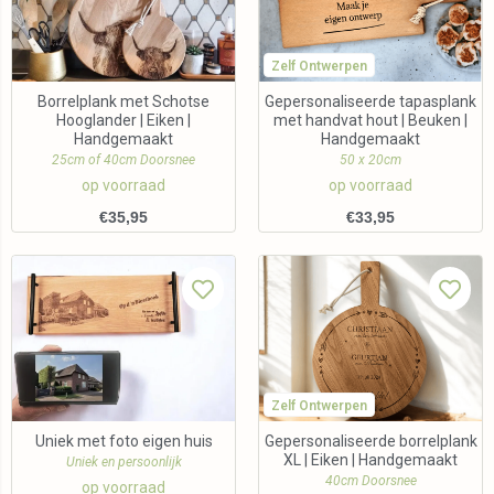
Zelf Ontwerpen
Borrelplank met Schotse
Gepersonaliseerde tapasplank
Hooglander | Eiken |
met handvat hout | Beuken |
Handgemaakt
Handgemaakt
25cm of 40cm Doorsnee
50 x 20cm
op voorraad
op voorraad
€
35,95
€
33,95
Zelf Ontwerpen
Uniek met foto eigen huis
Gepersonaliseerde borrelplank
XL | Eiken | Handgemaakt
Uniek en persoonlijk
40cm Doorsnee
op voorraad