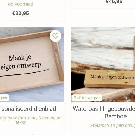
€
46,95
op voorraad
€
33,95
rpen
Zelf Ontwerpen
sonaliseerd dienblad
Waterpas | Ingebouwde
| Bamboe
et jouw foto, logo, tekening of
tekst
Praktisch en persoonli