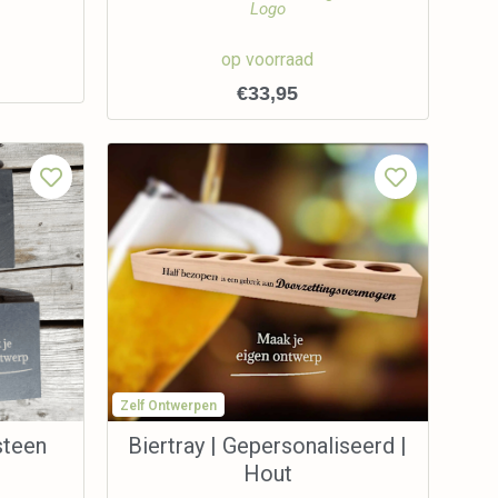
Logo
op voorraad
€
33,95
Zelf Ontwerpen
steen
Biertray | Gepersonaliseerd |
Hout