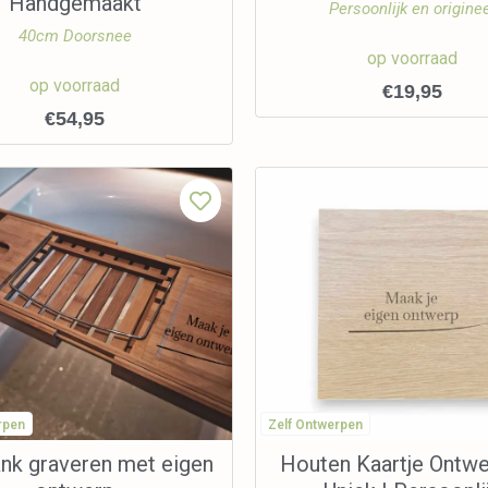
Handgemaakt
Persoonlijk en origine
40cm Doorsnee
op voorraad
op voorraad
€
19,95
€
54,95
rpen
Zelf Ontwerpen
nk graveren met eigen
Houten Kaartje Ontwe