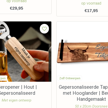
op voorraad
op voorraad
€
29,95
€
17,95
rpen
Zelf Ontwerpen
ieropener | Hout |
Gepersonaliseerde Tap
Gepersonaliseerd
met Hooglander | Be
Handgemaakt
Met eigen ontwerp
50 x 20cm Doorsnee