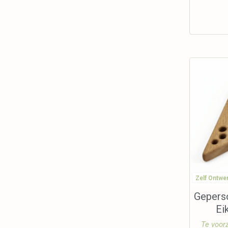
Zelf Ontwe
Geperso
Ei
Te voorz