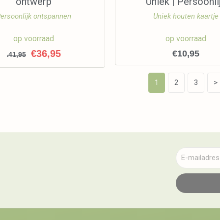
ontwerp
Uniek | Persoonli
ersoonlijk ontspannen
Uniek houten kaartje
op voorraad
op voorraad
€
36,95
€
10,95
41,95
€
1
2
3
>