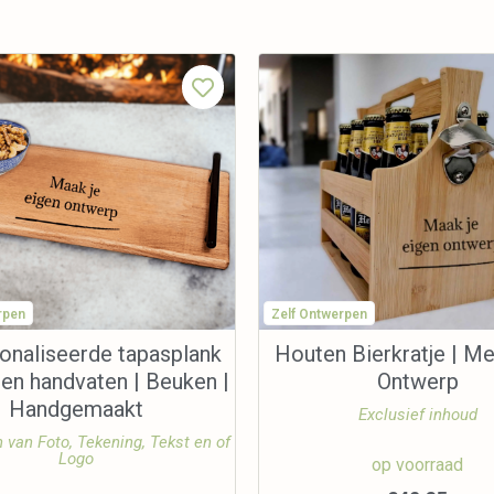
rpen
Zelf Ontwerpen
onaliseerde tapasplank
Houten Bierkratje | Me
len handvaten | Beuken |
Ontwerp
Handgemaakt
Exclusief inhoud
n van Foto, Tekening, Tekst en of
Logo
op voorraad