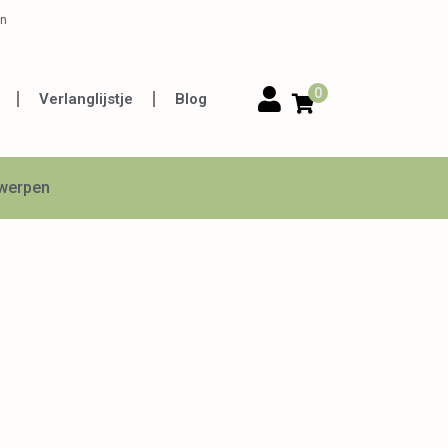
en
0
Verlanglijstje
Blog
twerpen