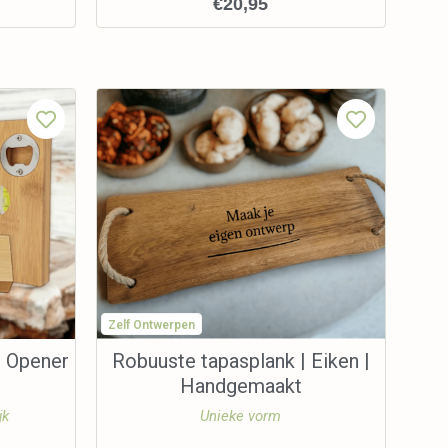
€
20,95
Zelf Ontwerpen
 Opener
Robuuste tapasplank | Eiken |
Handgemaakt
jk
Unieke vorm