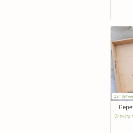
Zelf Ontwe
Geper
Ontwerp m