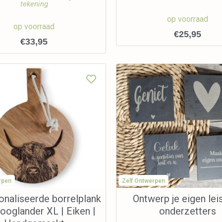
tekening
op voorraad
op voorraad
€
25,95
€
33,95
rpen
Zelf Ontwerpen
naliseerde borrelplank
Ontwerp je eigen lei
ooglander XL | Eiken |
onderzetters