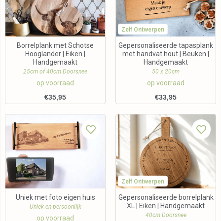
Zelf Ontwerpen
Borrelplank met Schotse
Gepersonaliseerde tapasplank
Hooglander | Eiken |
met handvat hout | Beuken |
Handgemaakt
Handgemaakt
25cm of 40cm Doorsnee
50 x 20cm
op voorraad
op voorraad
€
35,95
€
33,95
Zelf Ontwerpen
Uniek met foto eigen huis
Gepersonaliseerde borrelplank
XL | Eiken | Handgemaakt
Uniek en persoonlijk
40cm Doorsnee
op voorraad