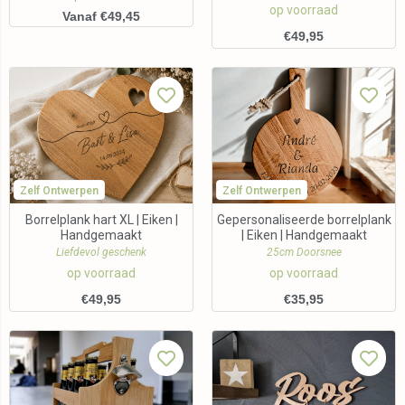
op voorraad
Vanaf €49,45
€
49,95
Zelf Ontwerpen
Zelf Ontwerpen
Borrelplank hart XL | Eiken |
Gepersonaliseerde borrelplank
Handgemaakt
| Eiken | Handgemaakt
Liefdevol geschenk
25cm Doorsnee
op voorraad
op voorraad
€
49,95
€
35,95