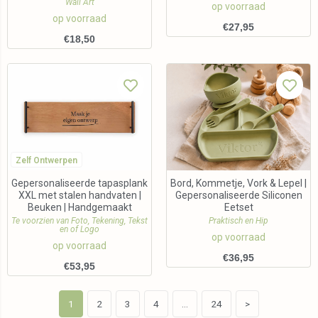
Wall Art
op voorraad
op voorraad
€
27,95
€
18,50
Zelf Ontwerpen
Gepersonaliseerde tapasplank
Bord, Kommetje, Vork & Lepel |
XXL met stalen handvaten |
Gepersonaliseerde Siliconen
Beuken | Handgemaakt
Eetset
Te voorzien van Foto, Tekening, Tekst
Praktisch en Hip
en of Logo
op voorraad
op voorraad
€
36,95
€
53,95
1
2
3
4
…
24
>