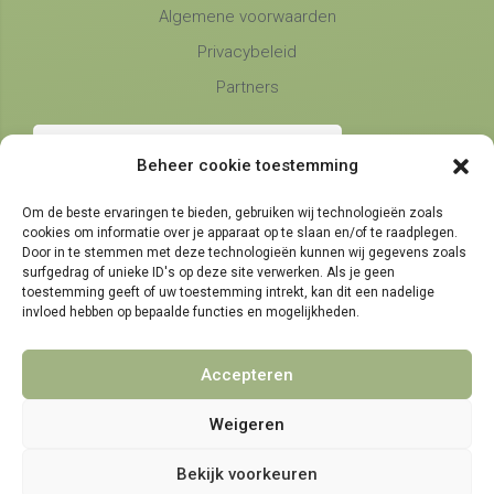
Algemene voorwaarden
Privacybeleid
Partners
Beheer cookie toestemming
Om de beste ervaringen te bieden, gebruiken wij technologieën zoals
cookies om informatie over je apparaat op te slaan en/of te raadplegen.
Telefonische bereikbaarheid
Door in te stemmen met deze technologieën kunnen wij gegevens zoals
surfgedrag of unieke ID's op deze site verwerken. Als je geen
maandag, dinsdag en donderdag
9:00 - 14:30
toestemming geeft of uw toestemming intrekt, kan dit een nadelige
woensdag en vrijdag
invloed hebben op bepaalde functies en mogelijkheden.
9:00 - 11:30
Accepteren
Weigeren
© 2021 - 2026 NamensMij.nl | Gepersonaliseerde Cadeaus
Bekijk voorkeuren