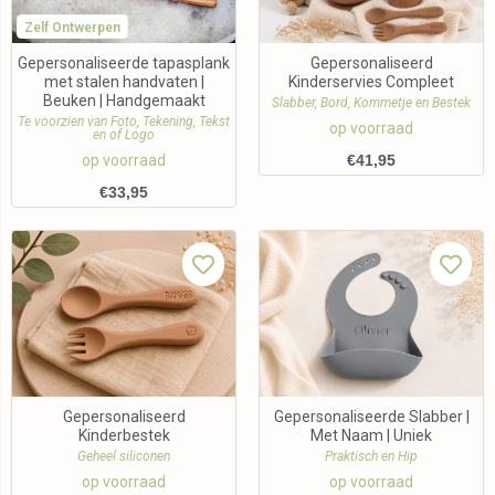
Zelf Ontwerpen
Gepersonaliseerde tapasplank
Gepersonaliseerd
met stalen handvaten |
Kinderservies Compleet
Beuken | Handgemaakt
Slabber, Bord, Kommetje en Bestek
Te voorzien van Foto, Tekening, Tekst
op voorraad
en of Logo
op voorraad
€
41,95
€
33,95
Gepersonaliseerd
Gepersonaliseerde Slabber |
Kinderbestek
Met Naam | Uniek
Geheel siliconen
Praktisch en Hip
op voorraad
op voorraad