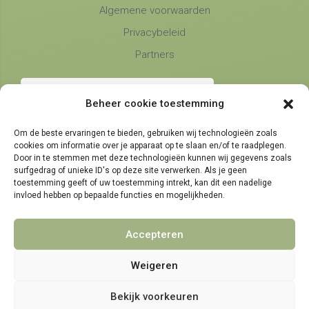
Algemene voorwaarden
Privacybeleid
Partners
Beheer cookie toestemming
Om de beste ervaringen te bieden, gebruiken wij technologieën zoals
cookies om informatie over je apparaat op te slaan en/of te raadplegen.
Telefonische bereikbaarheid
Door in te stemmen met deze technologieën kunnen wij gegevens zoals
surfgedrag of unieke ID's op deze site verwerken. Als je geen
maandag, dinsdag en donderdag
9:00 - 14:30
toestemming geeft of uw toestemming intrekt, kan dit een nadelige
woensdag en vrijdag
invloed hebben op bepaalde functies en mogelijkheden.
9:00 - 11:30
Accepteren
Weigeren
© 2021 - 2026 NamensMij.nl | Gepersonaliseerde Cadeaus
Bekijk voorkeuren