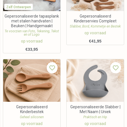
Zelf Ontwerpen
Gepersonaliseerde tapasplank
Gepersonaliseerd
met stalen handvaten |
Kinderservies Compleet
Beuken | Handgemaakt
Slabber, Bord, Kommetje en Bestek
Te voorzien van Foto, Tekening, Tekst
op voorraad
en of Logo
op voorraad
€
41,95
€
33,95
Gepersonaliseerd
Gepersonaliseerde Slabber |
Kinderbestek
Met Naam | Uniek
Geheel siliconen
Praktisch en Hip
op voorraad
op voorraad