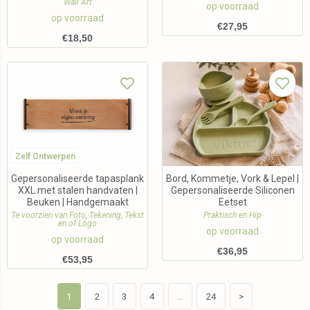
Wall Art
op voorraad
op voorraad
€
27,95
€
18,50
Zelf Ontwerpen
Gepersonaliseerde tapasplank
Bord, Kommetje, Vork & Lepel |
XXL met stalen handvaten |
Gepersonaliseerde Siliconen
Beuken | Handgemaakt
Eetset
Te voorzien van Foto, Tekening, Tekst
Praktisch en Hip
en of Logo
op voorraad
op voorraad
€
36,95
€
53,95
1
2
3
4
…
24
>