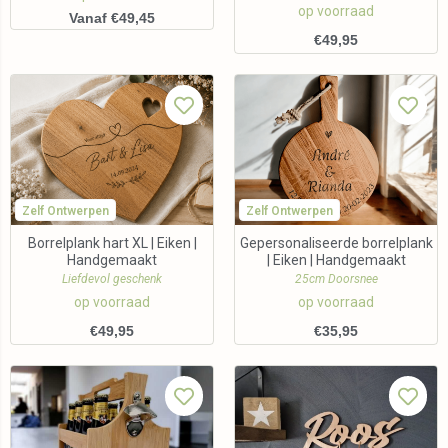
op voorraad
Vanaf €49,45
€
49,95
Zelf Ontwerpen
Zelf Ontwerpen
Borrelplank hart XL | Eiken |
Gepersonaliseerde borrelplank
Handgemaakt
| Eiken | Handgemaakt
Liefdevol geschenk
25cm Doorsnee
op voorraad
op voorraad
€
49,95
€
35,95