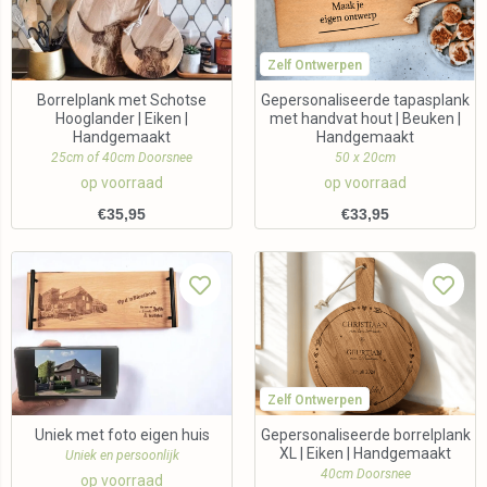
Zelf Ontwerpen
Borrelplank met Schotse
Gepersonaliseerde tapasplank
Hooglander | Eiken |
met handvat hout | Beuken |
Handgemaakt
Handgemaakt
25cm of 40cm Doorsnee
50 x 20cm
op voorraad
op voorraad
€
35,95
€
33,95
Zelf Ontwerpen
Uniek met foto eigen huis
Gepersonaliseerde borrelplank
XL | Eiken | Handgemaakt
Uniek en persoonlijk
40cm Doorsnee
op voorraad