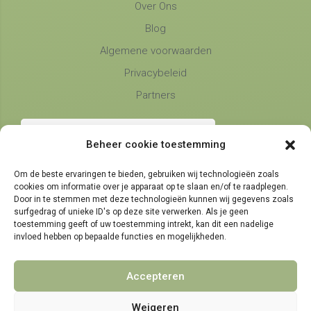
Over Ons
Blog
Algemene voorwaarden
Privacybeleid
Partners
Beheer cookie toestemming
Om de beste ervaringen te bieden, gebruiken wij technologieën zoals
cookies om informatie over je apparaat op te slaan en/of te raadplegen.
Telefonische bereikbaarheid
Door in te stemmen met deze technologieën kunnen wij gegevens zoals
surfgedrag of unieke ID's op deze site verwerken. Als je geen
maandag, dinsdag en donderdag
9:00 - 14:30
toestemming geeft of uw toestemming intrekt, kan dit een nadelige
woensdag en vrijdag
invloed hebben op bepaalde functies en mogelijkheden.
9:00 - 11:30
Accepteren
Weigeren