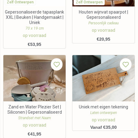
Zelf Ontwerpen
Zelf Ontwerpen
Gepersonaliseerde tapasplank
Houten wijnvat spaarpot |
XXL | Beuken | Handgemaakt |
Gepersonaliseerd
Uniek
Persoonlijk cadeau
70 x 19 cm
op voorraad
op voorraad
€
20,95
€
53,95
Zand en Water Plezier Set |
Uniek met eigen tekening
Siliconen | Gepersonaliseerd
Laten ontwerpen
Strandset met Naam
op voorraad
op voorraad
Vanaf €35,00
€
41,95