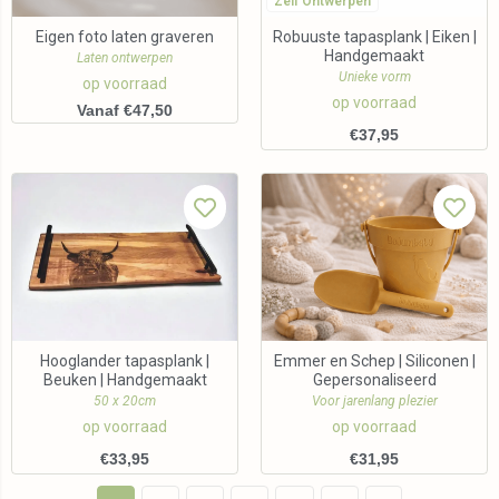
Zelf Ontwerpen
Eigen foto laten graveren
Robuuste tapasplank | Eiken |
Handgemaakt
Laten ontwerpen
Unieke vorm
op voorraad
op voorraad
Vanaf €47,50
€
37,95
Hooglander tapasplank |
Emmer en Schep | Siliconen |
Beuken | Handgemaakt
Gepersonaliseerd
50 x 20cm
Voor jarenlang plezier
op voorraad
op voorraad
€
33,95
€
31,95