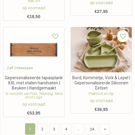
Wall Art
op voorraad
op voorraad
€
27,95
€
18,50
Zelf Ontwerpen
Gepersonaliseerde tapasplank
Bord, Kommetje, Vork & Lepel |
XXL met stalen handvaten |
Gepersonaliseerde Siliconen
Beuken | Handgemaakt
Eetset
Te voorzien van Foto, Tekening, Tekst
Praktisch en Hip
en of Logo
op voorraad
op voorraad
€
36,95
€
53,95
1
2
3
4
…
24
>