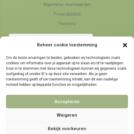
Algemene voorwaarden
Privacybeleid
Partners
Beheer cookie toestemming
Om de beste ervaringen te bieden, gebruiken wij technologieën zoals
cookies om informatie over je apparaat op te slaan en/of te raadplegen.
Telefonische bereikbaarheid
Door in te stemmen met deze technologieën kunnen wij gegevens zoals
surfgedrag of unieke ID's op deze site verwerken. Als je geen
maandag, dinsdag en donderdag
9:00 - 14:30
toestemming geeft of uw toestemming intrekt, kan dit een nadelige
woensdag en vrijdag
invloed hebben op bepaalde functies en mogelijkheden.
9:00 - 11:30
Accepteren
Weigeren
© 2021 - 2026 NamensMij.nl | Gepersonaliseerde Cadeaus
Bekijk voorkeuren