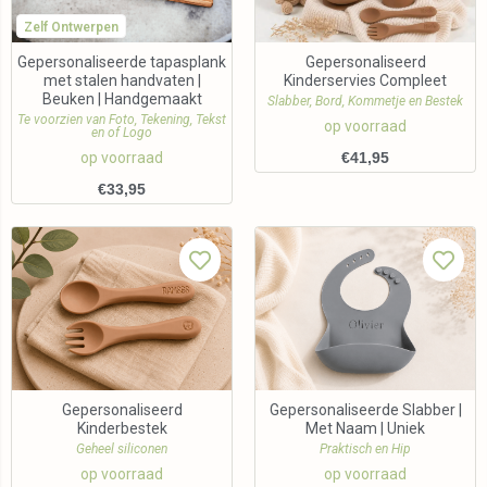
Zelf Ontwerpen
Gepersonaliseerde tapasplank
Gepersonaliseerd
met stalen handvaten |
Kinderservies Compleet
Beuken | Handgemaakt
Slabber, Bord, Kommetje en Bestek
Te voorzien van Foto, Tekening, Tekst
op voorraad
en of Logo
op voorraad
€
41,95
€
33,95
Gepersonaliseerd
Gepersonaliseerde Slabber |
Kinderbestek
Met Naam | Uniek
Geheel siliconen
Praktisch en Hip
op voorraad
op voorraad