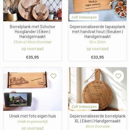
Zelf Ontwerpen
Borrelplank met Schotse
Gepersonaliseerde tapasplank
Hooglander | Eiken |
met handvat hout | Beuken |
Handgemaakt
Handgemaakt
25cm of 40cm Doorsnee
50 x 20cm
op voorraad
op voorraad
€
35,95
€
33,95
Zelf Ontwerpen
Uniek met foto eigen huis
Gepersonaliseerde borrelplank
XL | Eiken | Handgemaakt
Uniek en persoonlijk
40cm Doorsnee
op voorraad