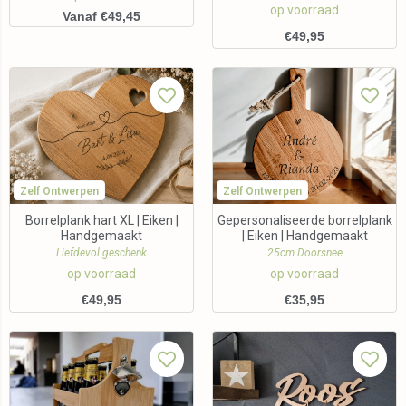
op voorraad
Vanaf €49,45
€
49,95
Zelf Ontwerpen
Zelf Ontwerpen
Borrelplank hart XL | Eiken |
Gepersonaliseerde borrelplank
Handgemaakt
| Eiken | Handgemaakt
Liefdevol geschenk
25cm Doorsnee
op voorraad
op voorraad
€
49,95
€
35,95