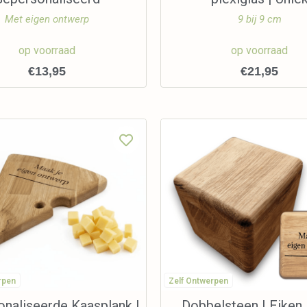
Met eigen ontwerp
9 bij 9 cm
op voorraad
op voorraad
€
13,95
€
21,95
rpen
Zelf Ontwerpen
naliseerde Kaasplank |
Dobbelsteen | Eiken 