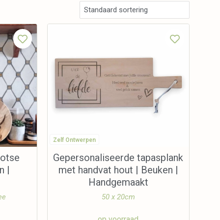
Zelf Ontwerpen
hotse
Gepersonaliseerde tapasplank
n |
met handvat hout | Beuken |
Handgemaakt
ee
50 x 20cm
op voorraad