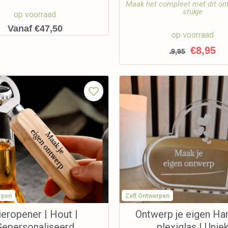
Maak het compleet met dit on
stukje
op voorraad
Vanaf €47,50
op voorraad
€
8,95
9,95
€
rpen
Zelf Ontwerpen
ieropener | Hout |
Ontwerp je eigen Har
Gepersonaliseerd
plexiglas | Unie