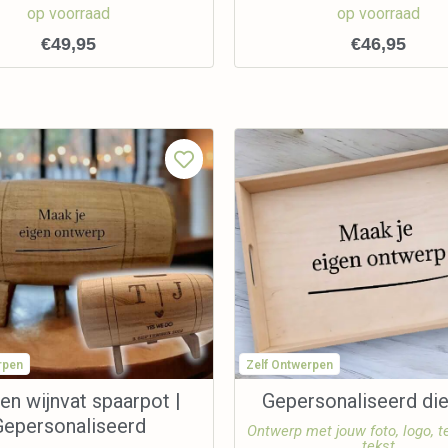
op voorraad
op voorraad
€
49,95
€
46,95
rpen
Zelf Ontwerpen
en wijnvat spaarpot |
Gepersonaliseerd di
Gepersonaliseerd
Ontwerp met jouw foto, logo, t
tekst