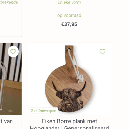
tbrekende
Unieke vorm
op voorraad
€
37,95
Zelf Ontwerpen
t van
Eiken Borrelplank met
k
Hooglander | Gepersonaliseerd