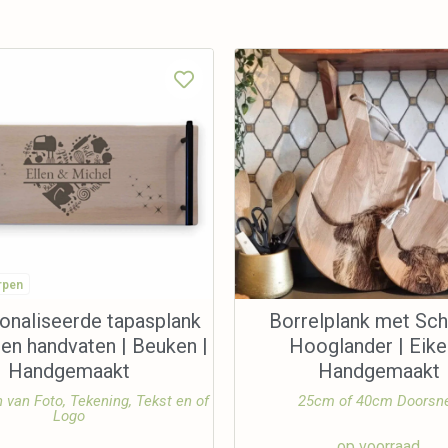
rpen
onaliseerde tapasplank
Borrelplank met Sc
len handvaten | Beuken |
Hooglander | Eike
Handgemaakt
Handgemaakt
n van Foto, Tekening, Tekst en of
25cm of 40cm Doorsn
Logo
op voorraad