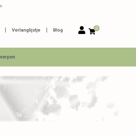
en
0
Verlanglijstje
Blog
twerpen