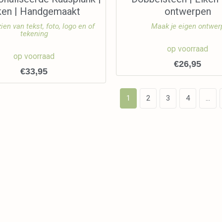
ken | Handgemaakt
ontwerpen
ien van tekst, foto, logo en of
Maak je eigen ontwer
tekening
op voorraad
op voorraad
€
26,95
€
33,95
1
2
3
4
…