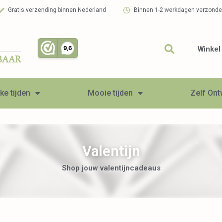
Gratis verzending binnen Nederland
Binnen 1-2 werkdagen verzond
Winkel
BAAR
ke tijden
Mooie tijden
Zelf On
Valentijn
Shop jouw valentijncadeaus