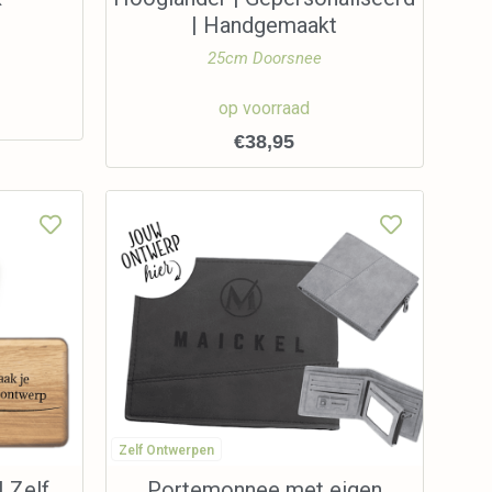
| Handgemaakt
25cm Doorsnee
op voorraad
€
38,95
Zelf Ontwerpen
| Zelf
Portemonnee met eigen