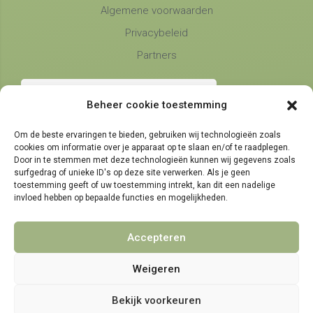
Algemene voorwaarden
Privacybeleid
Partners
Beheer cookie toestemming
Om de beste ervaringen te bieden, gebruiken wij technologieën zoals
cookies om informatie over je apparaat op te slaan en/of te raadplegen.
Telefonische bereikbaarheid
Door in te stemmen met deze technologieën kunnen wij gegevens zoals
surfgedrag of unieke ID's op deze site verwerken. Als je geen
maandag, dinsdag en donderdag
9:00 - 14:30
toestemming geeft of uw toestemming intrekt, kan dit een nadelige
woensdag en vrijdag
invloed hebben op bepaalde functies en mogelijkheden.
9:00 - 11:30
Accepteren
Weigeren
© 2021 - 2026 NamensMij.nl | Gepersonaliseerde Cadeaus
Bekijk voorkeuren