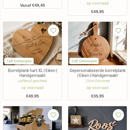
op voorraad
Vanaf €49,45
€
49,95
Zelf Ontwerpen
Zelf Ontwerpen
Borrelplank hart XL | Eiken |
Gepersonaliseerde borrelplank
Handgemaakt
| Eiken | Handgemaakt
Liefdevol geschenk
25cm Doorsnee
op voorraad
op voorraad
€
49,95
€
35,95