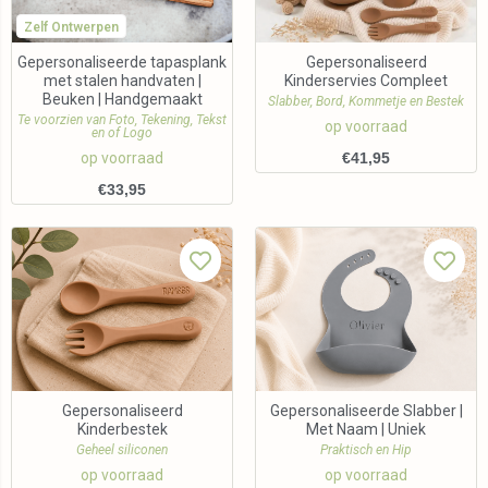
Zelf Ontwerpen
Gepersonaliseerde tapasplank
Gepersonaliseerd
met stalen handvaten |
Kinderservies Compleet
Beuken | Handgemaakt
Slabber, Bord, Kommetje en Bestek
Te voorzien van Foto, Tekening, Tekst
op voorraad
en of Logo
op voorraad
€
41,95
€
33,95
Gepersonaliseerd
Gepersonaliseerde Slabber |
Kinderbestek
Met Naam | Uniek
Geheel siliconen
Praktisch en Hip
op voorraad
op voorraad