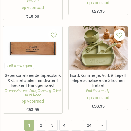
Wall Art
op voorraad
op voorraad
€
27,95
€
18,50
Zelf Ontwerpen
Gepersonaliseerde tapasplank
Bord, Kommetje, Vork & Lepel |
XXL met stalen handvaten |
Gepersonaliseerde Siliconen
Beuken | Handgemaakt
Eetset
Te voorzien van Foto, Tekening, Tekst
Praktisch en Hip
en of Logo
op voorraad
op voorraad
€
36,95
€
53,95
1
2
3
4
…
24
>