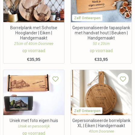
Zelf Ontwerpen
Borrelplank met Schotse
Gepersonaliseerde tapasplank
Hooglander | Eiken |
met handvat hout | Beuken |
Handgemaakt
Handgemaakt
25cm of 40cm Doorsnee
50 x 20cm
op voorraad
op voorraad
€
35,95
€
33,95
Zelf Ontwerpen
Uniek met foto eigen huis
Gepersonaliseerde borrelplank
XL | Eiken | Handgemaakt
Uniek en persoonlijk
40cm Doorsnee
op voorraad