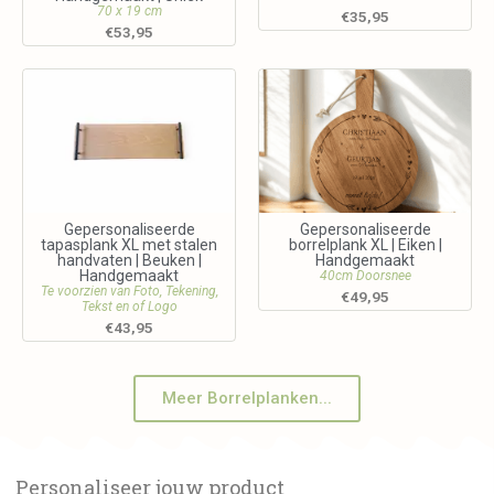
70 x 19 cm
€
35,95
€
53,95
Gepersonaliseerde
Gepersonaliseerde
tapasplank XL met stalen
borrelplank XL | Eiken |
handvaten | Beuken |
Handgemaakt
Handgemaakt
40cm Doorsnee
Te voorzien van Foto, Tekening,
€
49,95
Tekst en of Logo
€
43,95
Meer Borrelplanken...
Personaliseer jouw product