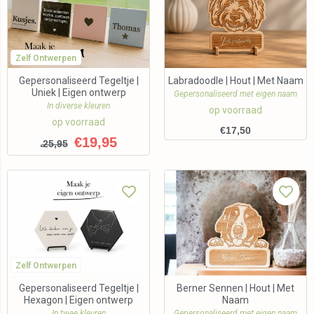
Zelf Ontwerpen
Gepersonaliseerd Tegeltje |
Labradoodle | Hout | Met Naam
Uniek | Eigen ontwerp
Gepersonaliseerd met eigen naam
In diverse kleuren
op voorraad
op voorraad
€
17,50
€
19,95
25,95
€
Zelf Ontwerpen
Gepersonaliseerd Tegeltje |
Berner Sennen | Hout | Met
Hexagon | Eigen ontwerp
Naam
In twee kleuren
Gepersonaliseerd met eigen naam