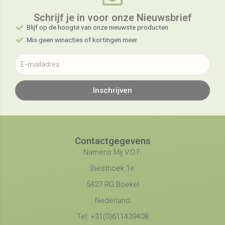
Schrijf je in voor onze Nieuwsbrief​
Blijf op de hoogte van onze nieuwste producten
Mis geen winacties of kortingen meer
Inschrijven
Contactgegevens
Namens Mij V.O.F.
Biesthoek 1e
5427 RG Boekel
Nederland
Tel: +31(0)611439408