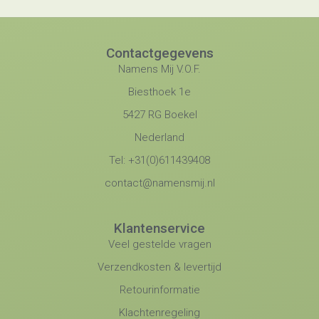
Contactgegevens
Namens Mij V.O.F.
Biesthoek 1e
5427 RG Boekel
Nederland
Tel: +31(0)611439408
contact@namensmij.nl
Klantenservice
Veel gestelde vragen
Verzendkosten & levertijd
Retourinformatie
Klachtenregeling