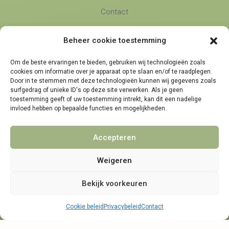
Contact
Beheer cookie toestemming
Namens Mij
Over Ons
Om de beste ervaringen te bieden, gebruiken wij technologieën zoals
Blog
cookies om informatie over je apparaat op te slaan en/of te raadplegen.
Door in te stemmen met deze technologieën kunnen wij gegevens zoals
Algemene voorwaarden
surfgedrag of unieke ID's op deze site verwerken. Als je geen
toestemming geeft of uw toestemming intrekt, kan dit een nadelige
Privacybeleid
invloed hebben op bepaalde functies en mogelijkheden.
Partners
Accepteren
Weigeren
Bekijk voorkeuren
Telefonische bereikbaarheid
Cookie beleid
Privacybeleid
Contact
maandag, dinsdag en donderdag
9:00 - 14:30
woensdag en vrijdag