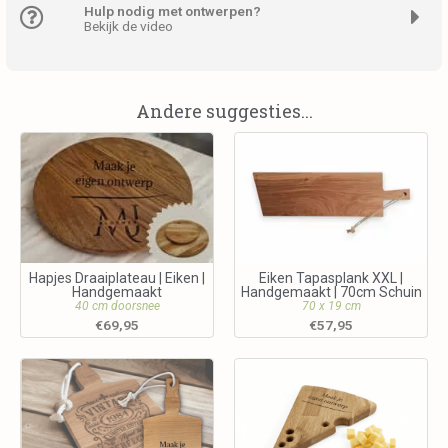
Hulp nodig met ontwerpen?
Bekijk de video
Andere suggesties...
Hapjes Draaiplateau | Eiken |
Eiken Tapasplank XXL |
Handgemaakt
Handgemaakt | 70cm Schuin
40 cm doorsnee
70 x 19 cm
€
69,95
€
57,95