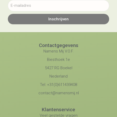
Inschrijven
Contactgegevens
Namens Mij V.O.F.
Biesthoek 1e
5427 RG Boekel
Nederland
Tel: +31(0)611439408
contact@namensmij.nl
Klantenservice
Veel gestelde vragen