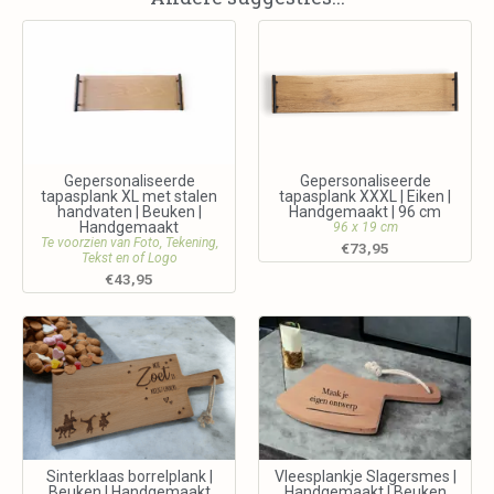
Gepersonaliseerde
Gepersonaliseerde
tapasplank XL met stalen
tapasplank XXXL | Eiken |
handvaten | Beuken |
Handgemaakt | 96 cm
Handgemaakt
96 x 19 cm
Te voorzien van Foto, Tekening,
€
73,95
Tekst en of Logo
€
43,95
Sinterklaas borrelplank |
Vleesplankje Slagersmes |
Beuken | Handgemaakt
Handgemaakt | Beuken