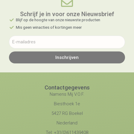
Schrijf je in voor onze Nieuwsbrief​
Blijf op de hoogte van onze nieuwste producten
Mis geen winacties of kortingen meer
Inschrijven
Contactgegevens
Namens Mij V.O.F.
Biesthoek 1e
5427 RG Boekel
Nederland
Tel: +31(0)611439408