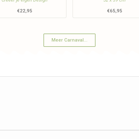
Creëer je eigen Design
52 x 39 cm
€
22,95
€
65,95
Meer Carnaval...