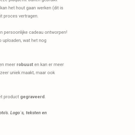
 kan het hout gaan werken (dit is
it proces vertragen.
en persoonlijke cadeau ontworpen!
go uploaden, wat het nog
nken meer
robuust
en kan er meer
jk zeer uniek maakt, maar ook
et product
gegraveerd
.
to’s. Logo`s, teksten en