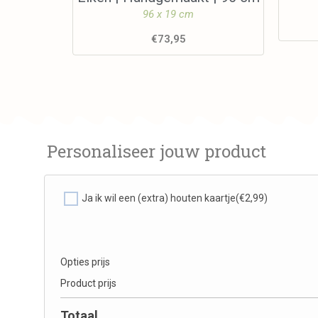
96 x 19 cm
€
73,95
Personaliseer jouw product
Ja ik wil een (extra) houten kaartje
(€2,99)
Opties prijs
Product prijs
Totaal