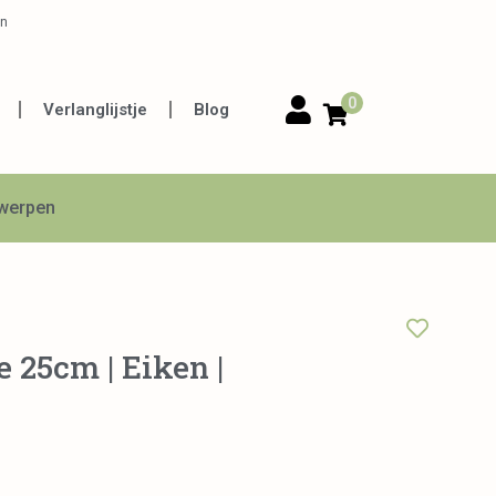
en
0
Verlanglijstje
Blog
twerpen
 25cm | Eiken |