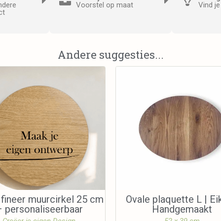
ndere
Voorstel op maat
Vind j
ct
Andere suggesties...
 fineer muurcirkel 25 cm
Ovale plaquette L | Ei
 personaliseerbaar
Handgemaakt