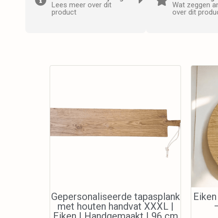
Lees meer over dit
Wat zeggen a
product
over dit produ
Gepersonaliseerde tapasplank
Eiken
met houten handvat XXXL |
–
Eiken | Handgemaakt | 96 cm