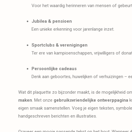
Voor het waardig herinneren van mensen of gebeur
Jubilea & pensioen
Een unieke erkenning voor jarenlange inzet.
Sportclubs & verenigingen
Ter ere van kampioenschappen, vrijwilligers of dona
Persoonlijke cadeaus
Denk aan geboortes, huwelijken of verhuizingen – e
Wat dit plaquette zo bijzonder maakt, is de mogelijkheid o
maken
. Met onze
gebruiksvriendelijke ontwerppagina
k
eigen smaak samenstellen. Voeg je eigen teksten, symbole
handgeschreven berichten en illustraties.
Graveer een mooie passende tekst op het hout. Wanneer de