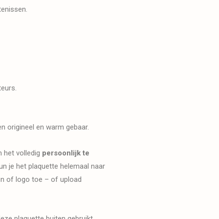
tenissen.
teurs.
en origineel en warm gebaar.
m het volledig
persoonlijk te
un je het plaquette helemaal naar
n of logo toe – of upload
ze plaquette buiten gebruikt