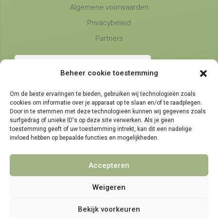
Algemene voorwaarden
Privacybeleid
Partners
Beheer cookie toestemming
Om de beste ervaringen te bieden, gebruiken wij technologieën zoals
cookies om informatie over je apparaat op te slaan en/of te raadplegen.
Telefonische bereikbaarheid
Door in te stemmen met deze technologieën kunnen wij gegevens zoals
surfgedrag of unieke ID's op deze site verwerken. Als je geen
maandag, dinsdag en donderdag
9:00 - 14:30
toestemming geeft of uw toestemming intrekt, kan dit een nadelige
woensdag en vrijdag
invloed hebben op bepaalde functies en mogelijkheden.
9:00 - 11:30
Accepteren
Weigeren
© 2021 - 2026 NamensMij.nl | Gepersonaliseerde Cadeaus
Bekijk voorkeuren