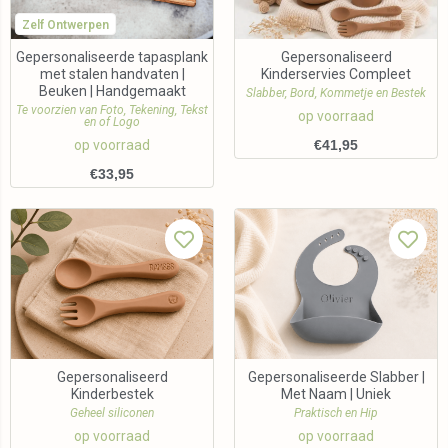
Zelf Ontwerpen
Gepersonaliseerde tapasplank
Gepersonaliseerd
met stalen handvaten |
Kinderservies Compleet
Beuken | Handgemaakt
Slabber, Bord, Kommetje en Bestek
Te voorzien van Foto, Tekening, Tekst
op voorraad
en of Logo
op voorraad
€
41,95
€
33,95
Gepersonaliseerd
Gepersonaliseerde Slabber |
Kinderbestek
Met Naam | Uniek
Geheel siliconen
Praktisch en Hip
op voorraad
op voorraad