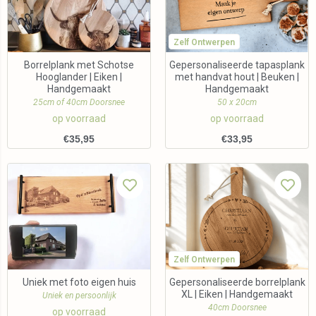
Zelf Ontwerpen
Borrelplank met Schotse
Gepersonaliseerde tapasplank
Hooglander | Eiken |
met handvat hout | Beuken |
Handgemaakt
Handgemaakt
25cm of 40cm Doorsnee
50 x 20cm
op voorraad
op voorraad
€
35,95
€
33,95
Zelf Ontwerpen
Uniek met foto eigen huis
Gepersonaliseerde borrelplank
XL | Eiken | Handgemaakt
Uniek en persoonlijk
40cm Doorsnee
op voorraad