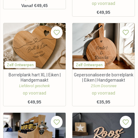
op voorraad
Vanaf €49,45
€
49,95
Zelf Ontwerpen
Zelf Ontwerpen
Borrelplank hart XL | Eiken |
Gepersonaliseerde borrelplank
Handgemaakt
| Eiken | Handgemaakt
Liefdevol geschenk
25cm Doorsnee
op voorraad
op voorraad
€
49,95
€
35,95