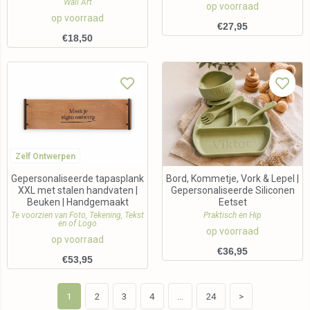
Wall Art
op voorraad
op voorraad
€
27,95
€
18,50
Zelf Ontwerpen
Gepersonaliseerde tapasplank
Bord, Kommetje, Vork & Lepel |
XXL met stalen handvaten |
Gepersonaliseerde Siliconen
Beuken | Handgemaakt
Eetset
Te voorzien van Foto, Tekening, Tekst
Praktisch en Hip
en of Logo
op voorraad
op voorraad
€
36,95
€
53,95
1
2
3
4
…
24
>