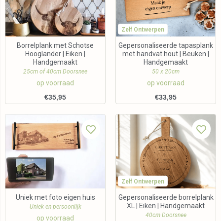
Zelf Ontwerpen
Borrelplank met Schotse
Gepersonaliseerde tapasplank
Hooglander | Eiken |
met handvat hout | Beuken |
Handgemaakt
Handgemaakt
25cm of 40cm Doorsnee
50 x 20cm
op voorraad
op voorraad
€
35,95
€
33,95
Zelf Ontwerpen
Uniek met foto eigen huis
Gepersonaliseerde borrelplank
XL | Eiken | Handgemaakt
Uniek en persoonlijk
40cm Doorsnee
op voorraad