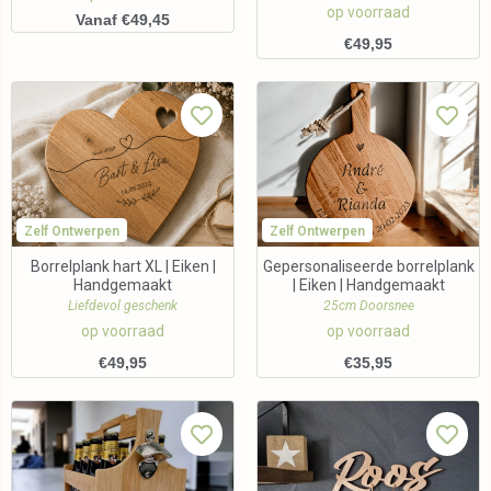
op voorraad
Vanaf €49,45
€
49,95
Zelf Ontwerpen
Zelf Ontwerpen
Borrelplank hart XL | Eiken |
Gepersonaliseerde borrelplank
Handgemaakt
| Eiken | Handgemaakt
Liefdevol geschenk
25cm Doorsnee
op voorraad
op voorraad
€
49,95
€
35,95