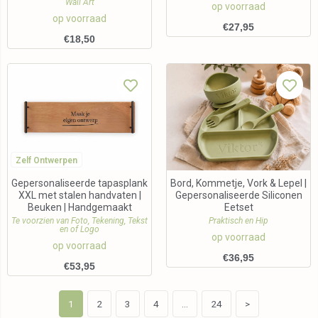
Wall Art
op voorraad
op voorraad
€
27,95
€
18,50
Zelf Ontwerpen
Gepersonaliseerde tapasplank
Bord, Kommetje, Vork & Lepel |
XXL met stalen handvaten |
Gepersonaliseerde Siliconen
Beuken | Handgemaakt
Eetset
Te voorzien van Foto, Tekening, Tekst
Praktisch en Hip
en of Logo
op voorraad
op voorraad
€
36,95
€
53,95
1
2
3
4
…
24
>