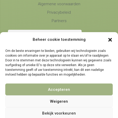
Algemene voorwaarden
Privacybeleid
Partners
Beheer cookie toestemming
Om de beste ervaringen te bieden, gebruiken wij technologieën zoals
cookies om informatie over je apparaat op te slaan en/of te raadplegen.
Telefonische bereikbaarheid
Door in te stemmen met deze technologieën kunnen wij gegevens zoals
surfgedrag of unieke ID's op deze site verwerken. Als je geen
maandag, dinsdag en donderdag
9:00 - 14:30
toestemming geeft of uw toestemming intrekt, kan dit een nadelige
woensdag en vrijdag
invloed hebben op bepaalde functies en mogelijkheden.
9:00 - 11:30
Accepteren
Weigeren
© 2021 - 2026 NamensMij.nl | Gepersonaliseerde Cadeaus
Bekijk voorkeuren