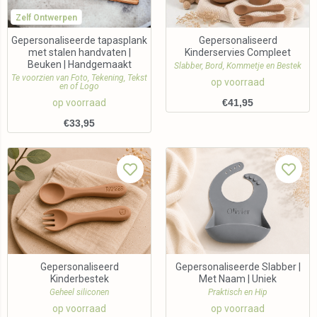
Zelf Ontwerpen
Gepersonaliseerde tapasplank
Gepersonaliseerd
met stalen handvaten |
Kinderservies Compleet
Beuken | Handgemaakt
Slabber, Bord, Kommetje en Bestek
Te voorzien van Foto, Tekening, Tekst
op voorraad
en of Logo
op voorraad
€
41,95
€
33,95
Gepersonaliseerd
Gepersonaliseerde Slabber |
Kinderbestek
Met Naam | Uniek
Geheel siliconen
Praktisch en Hip
op voorraad
op voorraad