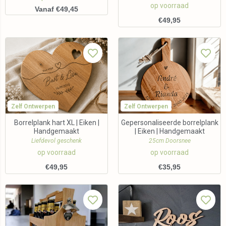
op voorraad
Vanaf €49,45
€
49,95
Zelf Ontwerpen
Zelf Ontwerpen
Borrelplank hart XL | Eiken |
Gepersonaliseerde borrelplank
Handgemaakt
| Eiken | Handgemaakt
Liefdevol geschenk
25cm Doorsnee
op voorraad
op voorraad
€
49,95
€
35,95