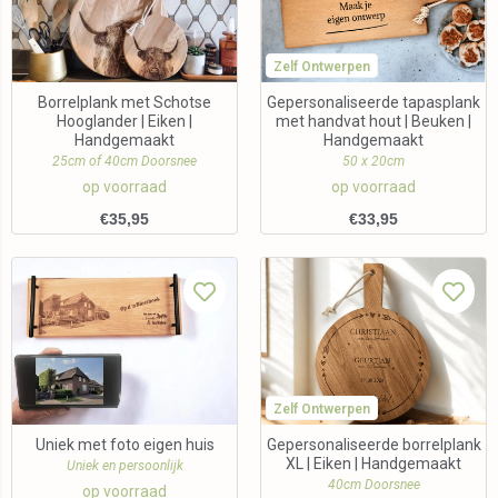
Zelf Ontwerpen
Borrelplank met Schotse
Gepersonaliseerde tapasplank
Hooglander | Eiken |
met handvat hout | Beuken |
Handgemaakt
Handgemaakt
25cm of 40cm Doorsnee
50 x 20cm
op voorraad
op voorraad
€
35,95
€
33,95
Zelf Ontwerpen
Uniek met foto eigen huis
Gepersonaliseerde borrelplank
XL | Eiken | Handgemaakt
Uniek en persoonlijk
40cm Doorsnee
op voorraad