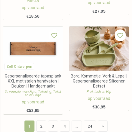
Wall Art
op voorraad
op voorraad
€
27,95
€
18,50
Zelf Ontwerpen
Gepersonaliseerde tapasplank
Bord, Kommetje, Vork & Lepel |
XXL met stalen handvaten |
Gepersonaliseerde Siliconen
Beuken | Handgemaakt
Eetset
Te voorzien van Foto, Tekening, Tekst
Praktisch en Hip
en of Logo
op voorraad
op voorraad
€
36,95
€
53,95
1
2
3
4
…
24
>