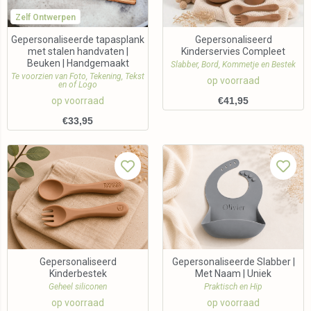
Zelf Ontwerpen
Gepersonaliseerde tapasplank
Gepersonaliseerd
met stalen handvaten |
Kinderservies Compleet
Beuken | Handgemaakt
Slabber, Bord, Kommetje en Bestek
Te voorzien van Foto, Tekening, Tekst
op voorraad
en of Logo
op voorraad
€
41,95
€
33,95
Gepersonaliseerd
Gepersonaliseerde Slabber |
Kinderbestek
Met Naam | Uniek
Geheel siliconen
Praktisch en Hip
op voorraad
op voorraad