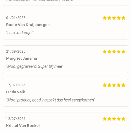
01/01/2026





Rudie Van Kruijsbergen
"Leuk kadootje!"
21/09/2025





Margriet Jansma
"Mooi gegraveerd! Super blij mee"
17/07/2025





Linda Valk
"Mooi product, goed ingepakt dus heel aangekomen"
12/07/2025





Kristel Van Boekel