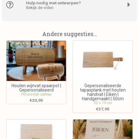
Hulp nodig met ontwerpen?
Bekijk de video
Andere suggesties...
Houten wijnvat spaarpot |
Gepersonaliseerde
Gepersonaliseerd
tapasplank met houten
handvat | Eiken |
Persoonlijk cadeau
Handgemaakt | 50cm
€
20,95
50 x 19 cm
€
37,95