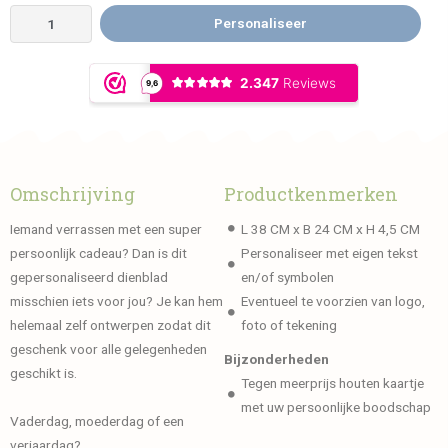
Personaliseer
Omschrijving
Productkenmerken
Iemand verrassen met een super
L 38 CM x B 24 CM x H 4,5 CM
persoonlijk cadeau? Dan is dit
Personaliseer met eigen tekst
gepersonaliseerd dienblad
en/of symbolen
misschien iets voor jou? Je kan hem
Eventueel te voorzien van logo,
helemaal zelf ontwerpen zodat dit
foto of tekening
geschenk voor alle gelegenheden
Bijzonderheden
geschikt is.
Tegen meerprijs houten kaartje
met uw persoonlijke boodschap
Vaderdag, moederdag of een
verjaardag?