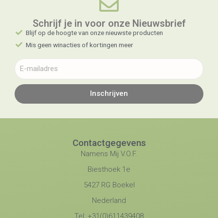
Schrijf je in voor onze Nieuwsbrief​
Blijf op de hoogte van onze nieuwste producten
Mis geen winacties of kortingen meer
Inschrijven
Contactgegevens
Namens Mij V.O.F.
Biesthoek 1e
5427 RG Boekel
Nederland
Tel: +31(0)611439408