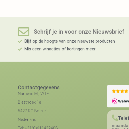
Schrijf je in voor onze Nieuwsbrief​
Blijf op de hoogte van onze nieuwste producten
Mis geen winacties of kortingen meer
Contactgegevens
Namens Mij V.O.F.
Biesthoek 1e
5427 RG Boekel
Tele
Nederland
maandag
Tel: +31(0)611439408