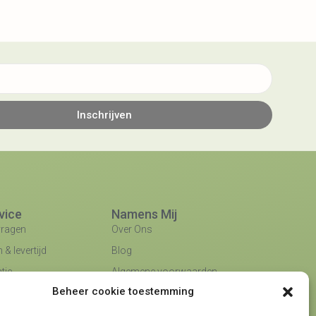
Inschrijven
vice
Namens Mij
vragen
Over Ons
& levertijd
Blog
tie
Algemene voorwaarden
Beheer cookie toestemming
ing
Privacybeleid
Partners