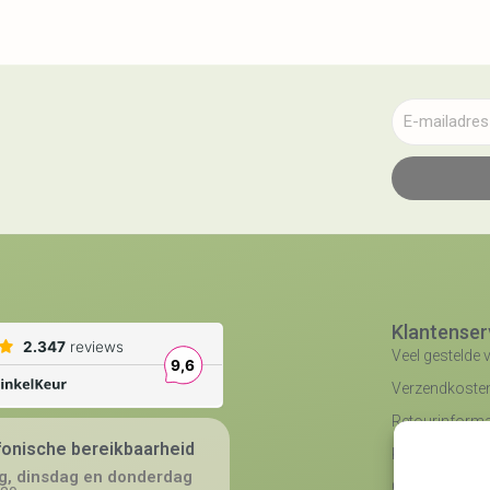
Klantenser
Veel gestelde 
Verzendkosten 
Retourinforma
fonische bereikbaarheid
Klachtenregel
, dinsdag en donderdag
Contact