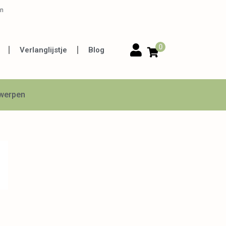
en
0
Verlanglijstje
Blog
twerpen