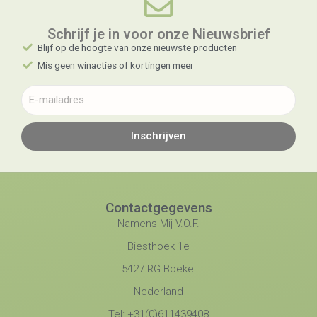
Schrijf je in voor onze Nieuwsbrief​
Blijf op de hoogte van onze nieuwste producten
Mis geen winacties of kortingen meer
Inschrijven
Contactgegevens
Namens Mij V.O.F.
Biesthoek 1e
5427 RG Boekel
Nederland
Tel: +31(0)611439408