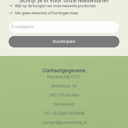
Schrijf je in voor onze Nieuwsbrief​
Blijf op de hoogte van onze nieuwste producten
Mis geen winacties of kortingen meer
Inschrijven
Contactgegevens
Namens Mij V.O.F.
Biesthoek 1e
5427 RG Boekel
Nederland
Tel: +31(0)611439408
contact@namensmij.nl