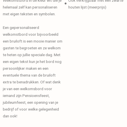
Welkomstbord in de kleur wit die je
Ook verkrijgbaar met een zwarte
helemaal zelf kan personaliseren
houten lijst (meerprijs)
met eigen teksten en symbolen.
Een gepersonaliseerd
welkomstbord voor bijvoorbeeld
een bruiloft is een mooie manier om
gasten te begroeten en ze welkom
te heten op jullie speciale dag. Met
een eigen tekst kun je het bord nog
persoonlijker maken en een
eventuele thema van de bruiloft
extra te benadrukken. Of wat denk
je van een welkomsbord voor
iemand zijn Pensioensfeest,
jubileumfeest, een opening van je
bedrijf of voor welke gelegenheid
dan ook!