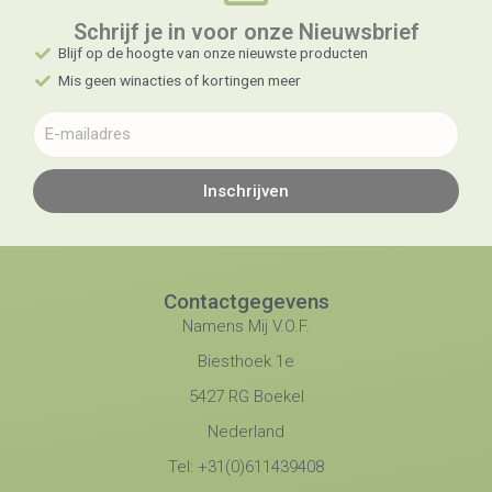
Schrijf je in voor onze Nieuwsbrief​
Blijf op de hoogte van onze nieuwste producten
Mis geen winacties of kortingen meer
Inschrijven
Contactgegevens
Namens Mij V.O.F.
Biesthoek 1e
5427 RG Boekel
Nederland
Tel: +31(0)611439408