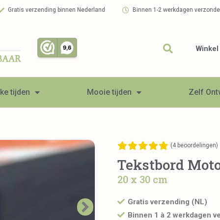
Gratis verzending binnen Nederland
Binnen 1-2 werkdagen verzond
Winkel
BAAR
ke tijden
Mooie tijden
Zelf On
(
4
beoordelingen)
Tekstbord Mot
20 x 30 cm
Gratis verzending (NL)
Binnen 1 à 2 werkdagen v