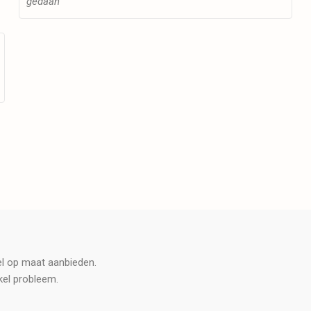
gedaan"
tel op maat aanbieden.
kel probleem.