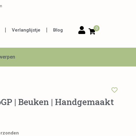
en
0
Verlanglijstje
Blog
twerpen
oGP | Beuken | Handgemaakt
erzonden