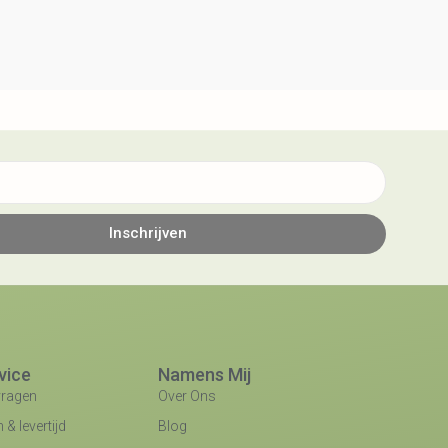
Inschrijven
vice
Namens Mij
vragen
Over Ons
& levertijd
Blog