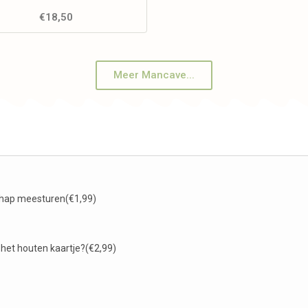
€
18,50
Meer Mancave...
schap meesturen
(€1,99)
 het houten kaartje?
(€2,99)