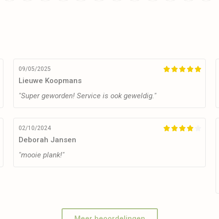
09/05/2025





Lieuwe Koopmans
"Super geworden! Service is ook geweldig."
02/10/2024





Deborah Jansen
"mooie plank!"
Meer beoordelingen