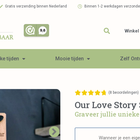
Gratis verzending binnen Nederland
Binnen 1-2 werkdagen verzond
Winkel
BAAR
ke tijden
Mooie tijden
Zelf On
(
8
beoordelingen)
Our Love Story 
Graveer jullie unieke 
Wanneer je een eige