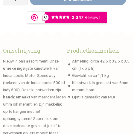
Omschrijving
Productkenmerken
Nieuw in ons assortiment! Onze
Afmeting: circa 42,5 x 32,5 x 3,5
unieke
ingelijste kunstwerk van
cm (l x b x h)
Indianapolis Motor Speedway
Gewicht: circa 1,1 kg
(bekend van de Indianapolis 500 of
Kunstwerk is gemaakt van 6mm
Indy 500). Deze kunstwerken zijn
meranti hout
handgemaakt
van meerdere lagen
Lijst is gemaakt van MDF
6mm dik meranti en zijn makkelijk
op te hangen met het
ophangsysteem! Super leuk om
deze cadeau te geven of jezelf te
verwennen op iets moois! Ideaal