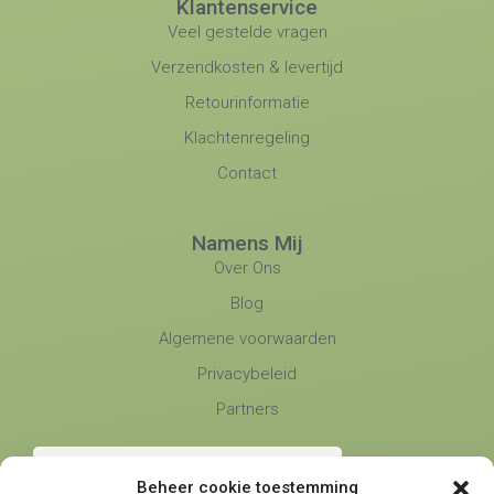
Klantenservice
Veel gestelde vragen
Verzendkosten & levertijd
Retourinformatie
Klachtenregeling
Contact
Namens Mij
Over Ons
Blog
Algemene voorwaarden
Privacybeleid
Partners
Beheer cookie toestemming