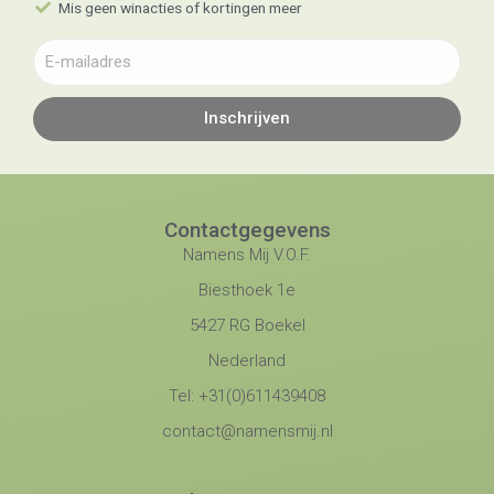
Mis geen winacties of kortingen meer
Inschrijven
Contactgegevens
Namens Mij V.O.F.
Biesthoek 1e
5427 RG Boekel
Nederland
Tel: +31(0)611439408
contact@namensmij.nl