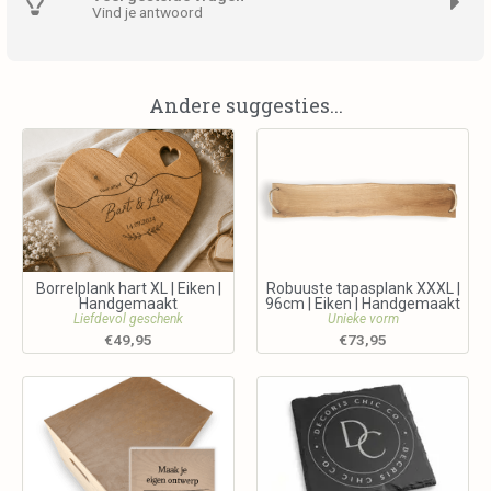
Vind je antwoord
Andere suggesties...
Borrelplank hart XL | Eiken |
Robuuste tapasplank XXXL |
Handgemaakt
96cm | Eiken | Handgemaakt
Liefdevol geschenk
Unieke vorm
€
49,95
€
73,95