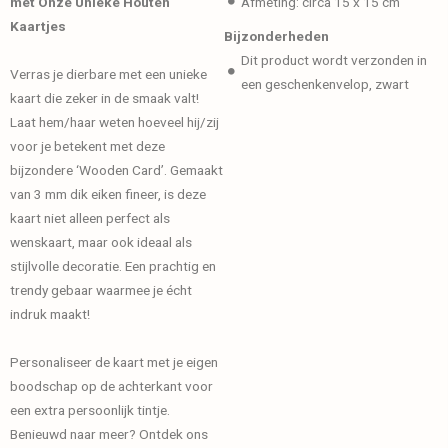
met Onze Unieke Houten
Afmeting: circa 15 x 15 cm
Kaartjes
Bijzonderheden
Dit product wordt verzonden in
Verras je dierbare met een unieke
een geschenkenvelop, zwart
kaart die zeker in de smaak valt!
Laat hem/haar weten hoeveel hij/zij
voor je betekent met deze
bijzondere ‘Wooden Card’. Gemaakt
van 3 mm dik eiken fineer, is deze
kaart niet alleen perfect als
wenskaart, maar ook ideaal als
stijlvolle decoratie. Een prachtig en
trendy gebaar waarmee je écht
indruk maakt!
Personaliseer de kaart met je eigen
boodschap op de achterkant voor
een extra persoonlijk tintje.
Benieuwd naar meer? Ontdek ons