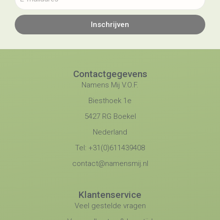
Inschrijven
Contactgegevens
Namens Mij V.O.F.
Biesthoek 1e
5427 RG Boekel
Nederland
Tel: +31(0)611439408
contact@namensmij.nl
Klantenservice
Veel gestelde vragen