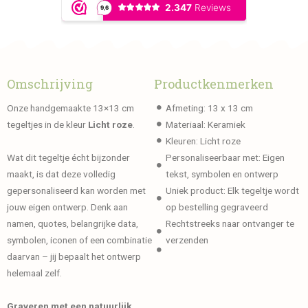
Omschrijving
Productkenmerken
Onze handgemaakte 13×13 cm
Afmeting: 13 x 13 cm
tegeltjes in de kleur
Licht roze
.
Materiaal: Keramiek
Kleuren: Licht roze
Wat dit tegeltje écht bijzonder
Personaliseerbaar met: Eigen
maakt, is dat deze volledig
tekst, symbolen en ontwerp
gepersonaliseerd kan worden met
Uniek product: Elk tegeltje wordt
jouw eigen ontwerp. Denk aan
op bestelling gegraveerd
namen, quotes, belangrijke data,
Rechtstreeks naar ontvanger te
symbolen, iconen of een combinatie
verzenden
daarvan – jij bepaalt het ontwerp
helemaal zelf.
Graveren met een natuurlijk