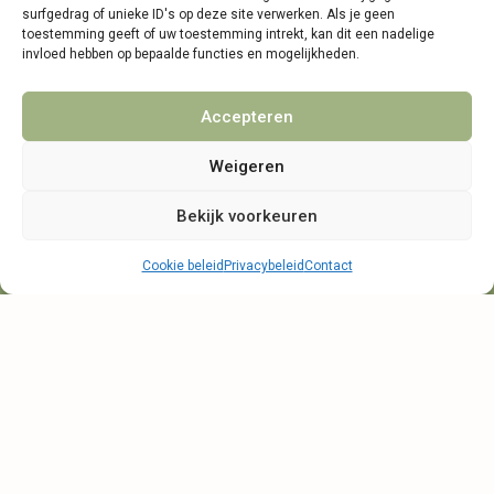
Algemene voorwaarden
surfgedrag of unieke ID's op deze site verwerken. Als je geen
toestemming geeft of uw toestemming intrekt, kan dit een nadelige
Privacybeleid
invloed hebben op bepaalde functies en mogelijkheden.
Partners
Accepteren
Weigeren
Bekijk voorkeuren
Telefonische bereikbaarheid
Cookie beleid
Privacybeleid
Contact
maandag, dinsdag en donderdag
9:00 - 14:30
woensdag en vrijdag
9:00 - 11:30
Start met bestellen
© 2021 - 2026 NamensMij.nl | Gepersonaliseerde Cadeaus