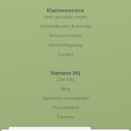
Klantenservice
Veel gestelde vragen
Verzendkosten & levertijd
Retourinformatie
Klachtenregeling
Contact
Namens Mij
Over Ons
Blog
Algemene voorwaarden
Privacybeleid
Partners