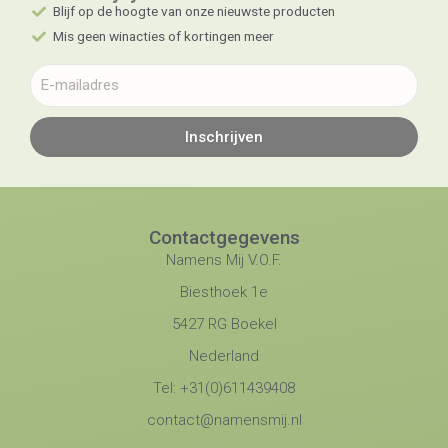
Blijf op de hoogte van onze nieuwste producten
Mis geen winacties of kortingen meer
Inschrijven
Contactgegevens
Namens Mij V.O.F.
Biesthoek 1e
5427 RG Boekel
Nederland
Tel: +31(0)611439408
contact@namensmij.nl