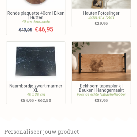
Ronde plaquette 40cm | Eiken
Houten Fotoslinger
| Hutten
Inclusief 2 foto's
40 cm doorsnede
€
29,95
€
46,95
€
49,95
Naambordje zwart marmer
Eekhoorn tapasplank |
XL
Beuken | Handgemaakt
40 x 30 cm
Voor de echte Natuurliefhebber
€
54,95
-
€
62,50
€
33,95
Personaliseer jouw product