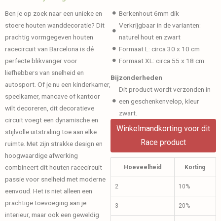
Ben je op zoek naar een unieke en
Berkenhout 6mm dik
stoere houten wanddecoratie? Dit
Verkrijgbaar in de varianten:
prachtig vormgegeven houten
naturel hout en zwart
racecircuit van Barcelona is dé
Formaat L: circa 30 x 10 cm
perfecte blikvanger voor
Formaat XL: circa 55 x 18 cm
liefhebbers van snelheid en
Bijzonderheden
autosport. Of je nu een kinderkamer,
Dit product wordt verzonden in
speelkamer, mancave of kantoor
een geschenkenvelop, kleur
wilt decoreren, dit decoratieve
zwart.
circuit voegt een dynamische en
Winkelmandkorting voor dit
stijlvolle uitstraling toe aan elke
Race product
ruimte. Met zijn strakke design en
hoogwaardige afwerking
combineert dit houten racecircuit
Hoeveelheid
Korting
passie voor snelheid met moderne
2
10%
eenvoud. Het is niet alleen een
prachtige toevoeging aan je
3
20%
interieur, maar ook een geweldig