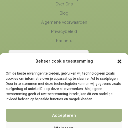
Over Ons
Blog
Algemene voorwaarden
Privacybeleid
Partners
Beheer cookie toestemming
Om de beste ervaringen te bieden, gebruiken wij technologieën zoals
cookies om informatie over je apparaat op te slaan en/of te raadplegen.
Telefonische bereikbaarheid
Door in te stemmen met deze technologieën kunnen wij gegevens zoals
surfgedrag of unieke ID's op deze site verwerken. Als je geen
maandag, dinsdag en donderdag
9:00 - 14:30
toestemming geeft of uw toestemming intrekt, kan dit een nadelige
woensdag en vrijdag
invloed hebben op bepaalde functies en mogelijkheden.
9:00 - 11:30
Accepteren