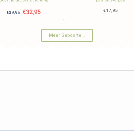
Geeft je de juiste richting
Zelf ontwerpen
€
17,95
€
32,95
€
39,95
Meer Geboorte...