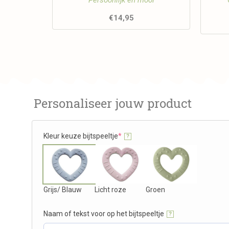
Persoonlijk en mooi
€
14,95
Personaliseer jouw product
Kleur keuze bijtspeeltje
*
?
Grijs/ Blauw
Licht roze
Groen
Naam of tekst voor op het bijtspeeltje
?