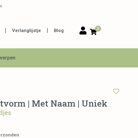
en
0
Verlanglijstje
Blog
twerpen
artvorm | Met Naam | Uniek
djes
erzonden