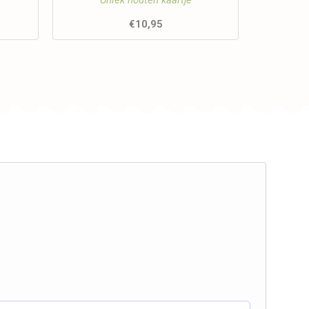
Uniek houten kaartje
€
10,95