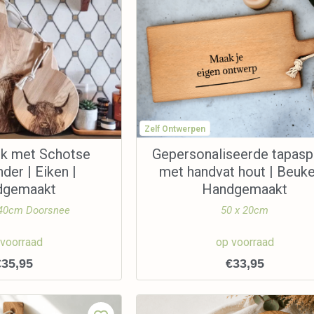
Zelf Ontwerpen
nk met Schotse
Gepersonaliseerde tapasp
der | Eiken |
met handvat hout | Beuke
dgemaakt
Handgemaakt
 40cm Doorsnee
50 x 20cm
 voorraad
op voorraad
€
35,95
€
33,95