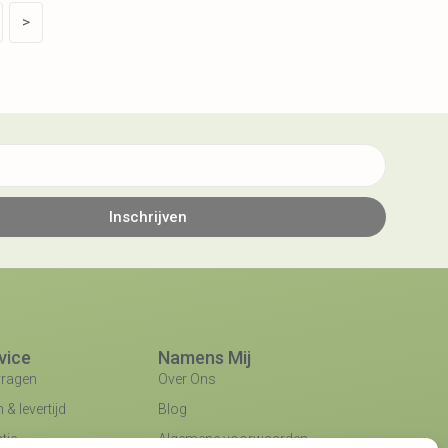
>
Inschrijven
vice
Namens Mij
vragen
Over Ons
& levertijd
Blog
tie
Algemene voorwaarden