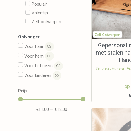
Populair
Valentijn
Zelf ontwerpen
Zelf Ontwerpen
Ontvanger
Gepersonali
Voor haar
82
met stalen ha
Voor hem
83
Han
Voor het gezin
65
Te voorzien van Fo
Voor kinderen
65
op
Prijs
€
11,00
—
€
12,00