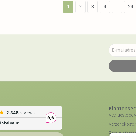
1
2
3
4
…
24
Klantenser
Veel gestelde 
Verzendkosten 
Retourinforma