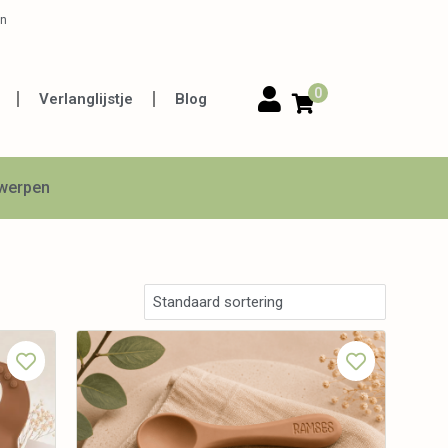
en
0
Verlanglijstje
Blog
twerpen