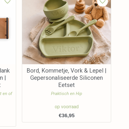
lank
Bord, Kommetje, Vork & Lepel |
n |
Gepersonaliseerde Siliconen
t
Eetset
t en of
Praktisch en Hip
op voorraad
€
36,95