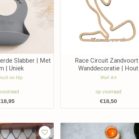
erde Slabber | Met
Race Circuit Zandvoort
m | Uniek
Wanddecoratie | Hout
isch en Hip
Wall Art
 voorraad
op voorraad
€
18,95
€
18,50