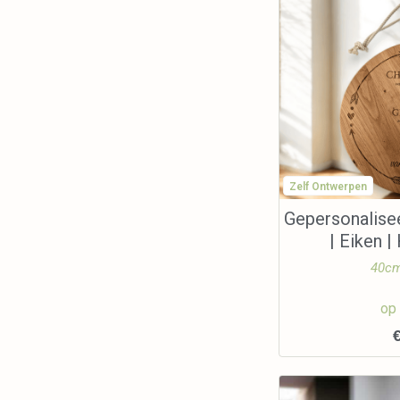
Zelf Ontwerpen
Gepersonalise
| Eiken 
40cm
op