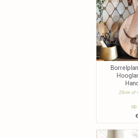
Borrelpla
Hooglan
Han
25cm of
op