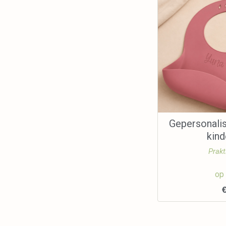
Gepersonali
kin
Prakt
op