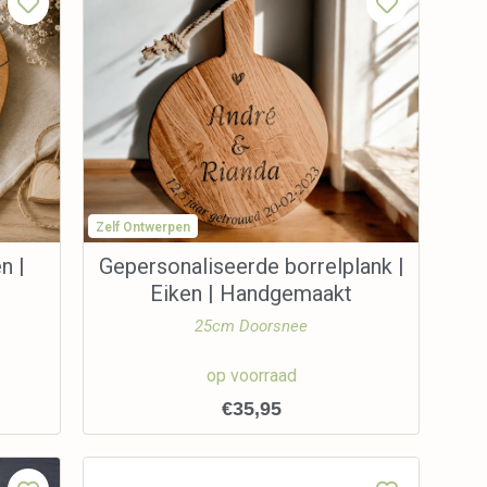
Zelf Ontwerpen
n |
Gepersonaliseerde borrelplank |
Eiken | Handgemaakt
25cm Doorsnee
op voorraad
€
35,95