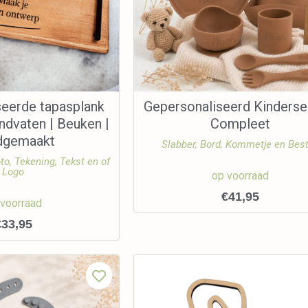
seerde tapasplank
Gepersonaliseerd Kinderse
ndvaten | Beuken |
Compleet
dgemaakt
Slabber, Bord, Kommetje en Bes
to, Tekening, Tekst en of
Logo
op voorraad
€
41,95
 voorraad
€
33,95