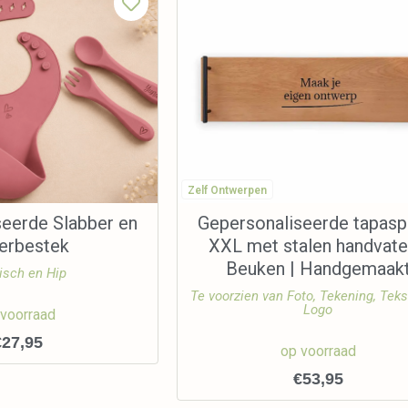
Zelf Ontwerpen
seerde Slabber en
Gepersonaliseerde tapasp
derbestek
XXL met stalen handvate
Beuken | Handgemaak
isch en Hip
Te voorzien van Foto, Tekening, Teks
Logo
 voorraad
€
27,95
op voorraad
€
53,95