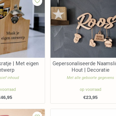
ratje | Met eigen
Gepersonaliseerde Naamsli
ntwerp
Hout | Decoratie
sief inhoud
Met alle geboorte gegevens
 voorraad
op voorraad
€
46,95
€
23,95