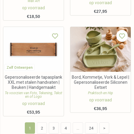
Wall Art
op voorraad
op voorraad
€
27,95
€
18,50
Zelf Ontwerpen
Gepersonaliseerde tapasplank
Bord, Kommetje, Vork & Lepel |
XXL met stalen handvaten |
Gepersonaliseerde Siliconen
Beuken | Handgemaakt
Eetset
Te voorzien van Foto, Tekening, Tekst
Praktisch en Hip
en of Logo
op voorraad
op voorraad
€
36,95
€
53,95
1
2
3
4
…
24
>