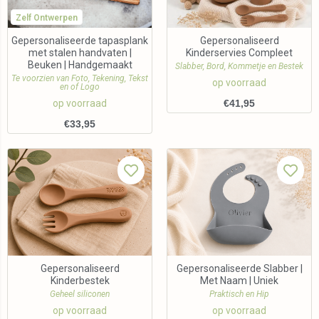
Zelf Ontwerpen
Gepersonaliseerde tapasplank
Gepersonaliseerd
met stalen handvaten |
Kinderservies Compleet
Beuken | Handgemaakt
Slabber, Bord, Kommetje en Bestek
Te voorzien van Foto, Tekening, Tekst
op voorraad
en of Logo
op voorraad
€
41,95
€
33,95
Gepersonaliseerd
Gepersonaliseerde Slabber |
Kinderbestek
Met Naam | Uniek
Geheel siliconen
Praktisch en Hip
op voorraad
op voorraad