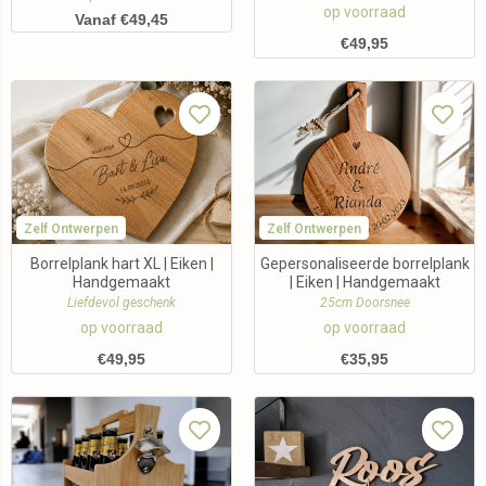
op voorraad
Vanaf €49,45
€
49,95
Zelf Ontwerpen
Zelf Ontwerpen
Borrelplank hart XL | Eiken |
Gepersonaliseerde borrelplank
Handgemaakt
| Eiken | Handgemaakt
Liefdevol geschenk
25cm Doorsnee
op voorraad
op voorraad
€
49,95
€
35,95