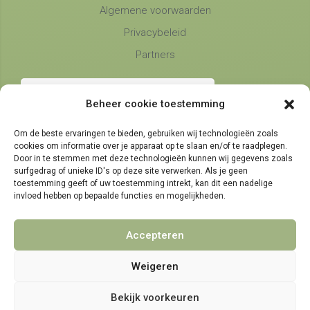
Algemene voorwaarden
Privacybeleid
Partners
Beheer cookie toestemming
Om de beste ervaringen te bieden, gebruiken wij technologieën zoals
cookies om informatie over je apparaat op te slaan en/of te raadplegen.
Telefonische bereikbaarheid
Door in te stemmen met deze technologieën kunnen wij gegevens zoals
surfgedrag of unieke ID's op deze site verwerken. Als je geen
maandag, dinsdag en donderdag
9:00 - 14:30
toestemming geeft of uw toestemming intrekt, kan dit een nadelige
woensdag en vrijdag
invloed hebben op bepaalde functies en mogelijkheden.
9:00 - 11:30
Accepteren
Weigeren
© 2021 - 2026 NamensMij.nl | Gepersonaliseerde Cadeaus
Bekijk voorkeuren