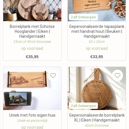
Zelf Ontwerpen
Borrelplank met Schotse
Gepersonaliseerde tapasplank
Hooglander | Eiken |
met handvat hout | Beuken |
Handgemaakt
Handgemaakt
25cm of 40cm Doorsnee
50 x 20cm
op voorraad
op voorraad
€
35,95
€
33,95
Zelf Ontwerpen
Uniek met foto eigen huis
Gepersonaliseerde borrelplank
XL | Eiken | Handgemaakt
Uniek en persoonlijk
40cm Doorsnee
op voorraad