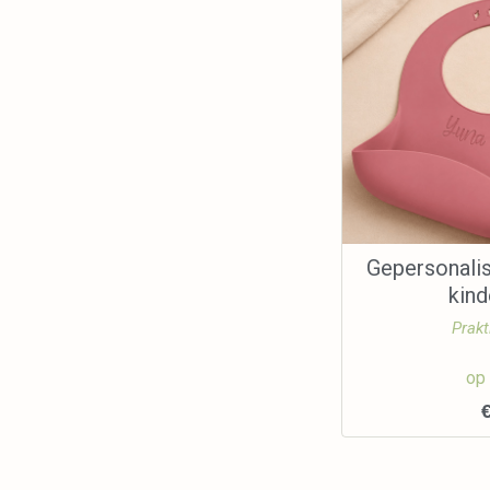
Gepersonali
kin
Prakt
op