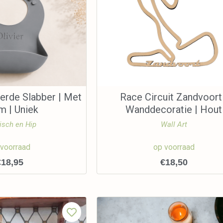
erde Slabber | Met
Race Circuit Zandvoort
m | Uniek
Wanddecoratie | Hout
isch en Hip
Wall Art
 voorraad
op voorraad
€
18,95
€
18,50