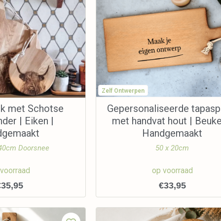
Zelf Ontwerpen
nk met Schotse
Gepersonaliseerde tapasp
der | Eiken |
met handvat hout | Beuke
dgemaakt
Handgemaakt
 40cm Doorsnee
50 x 20cm
 voorraad
op voorraad
€
35,95
€
33,95