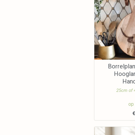
Borrelpla
Hooglan
Han
25cm of
op