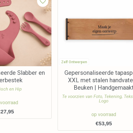
Zelf Ontwerpen
seerde Slabber en
Gepersonaliseerde tapasp
derbestek
XXL met stalen handvate
Beuken | Handgemaak
isch en Hip
Te voorzien van Foto, Tekening, Teks
Logo
 voorraad
€
27,95
op voorraad
€
53,95