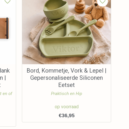
lank
Bord, Kommetje, Vork & Lepel |
n |
Gepersonaliseerde Siliconen
t
Eetset
t en of
Praktisch en Hip
op voorraad
€
36,95