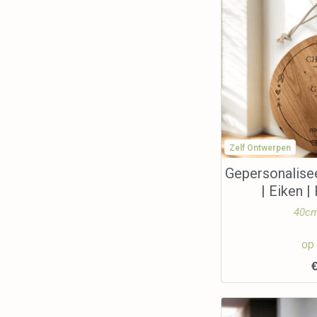
Zelf Ontwerpen
Gepersonalise
| Eiken 
40cm
op