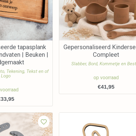
seerde tapasplank
Gepersonaliseerd Kinderse
ndvaten | Beuken |
Compleet
dgemaakt
Slabber, Bord, Kommetje en Bes
to, Tekening, Tekst en of
Logo
op voorraad
€
41,95
 voorraad
€
33,95