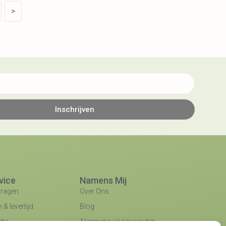
>
Inschrijven
vice
Namens Mij
vragen
Over Ons
& levertijd
Blog
tie
Algemene voorwaarden