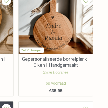
Zelf Ontwerpen
n |
Gepersonaliseerde borrelplank |
Eiken | Handgemaakt
25cm Doorsnee
op voorraad
€
35,95