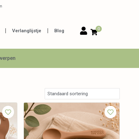
en
0
Verlanglijstje
Blog
twerpen