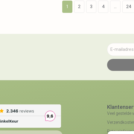
1
2
3
4
…
24
Klantenser
Veel gestelde 
Verzendkosten 
Retourinforma