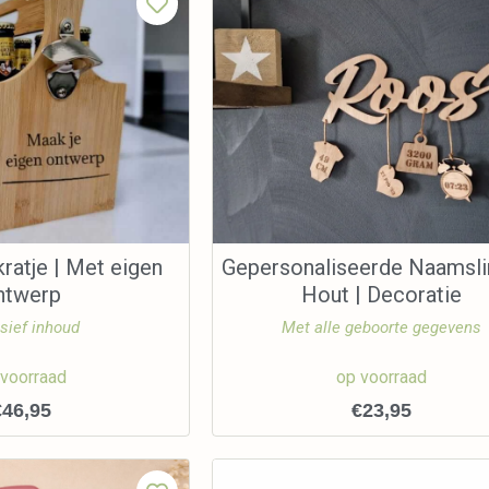
ratje | Met eigen
Gepersonaliseerde Naamsli
ntwerp
Hout | Decoratie
sief inhoud
Met alle geboorte gegevens
 voorraad
op voorraad
€
46,95
€
23,95