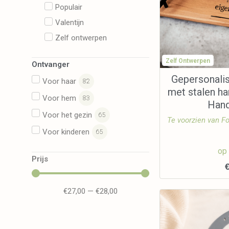
Populair
Valentijn
Zelf ontwerpen
Zelf Ontwerpen
Ontvanger
Gepersonali
Voor haar
82
met stalen ha
Voor hem
83
Han
Voor het gezin
65
Te voorzien van Fo
Voor kinderen
65
op
Prijs
€
27,00
—
€
28,00