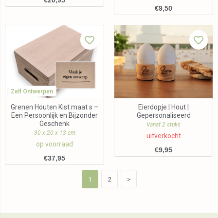
€
20,95
€
9,50
Zelf Ontwerpen
Grenen Houten Kist maat s –
Eierdopje | Hout |
Een Persoonlijk en Bijzonder
Gepersonaliseerd
Geschenk
Vanaf 2 stuks
30 x 20 x 13 cm
uitverkocht
op voorraad
€
9,95
€
37,95
1
2
>