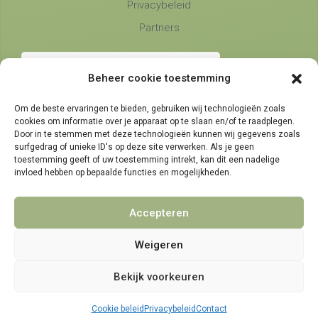
Privacybeleid
Partners
Beheer cookie toestemming
Om de beste ervaringen te bieden, gebruiken wij technologieën zoals
cookies om informatie over je apparaat op te slaan en/of te raadplegen.
Telefonische bereikbaarheid
Door in te stemmen met deze technologieën kunnen wij gegevens zoals
surfgedrag of unieke ID's op deze site verwerken. Als je geen
maandag, dinsdag en donderdag
9:00 - 14:30
toestemming geeft of uw toestemming intrekt, kan dit een nadelige
woensdag en vrijdag
invloed hebben op bepaalde functies en mogelijkheden.
9:00 - 11:30
Accepteren
Weigeren
© 2021 - 2026 NamensMij.nl | Gepersonaliseerde Cadeaus
Bekijk voorkeuren
Cookie beleid
Privacybeleid
Contact