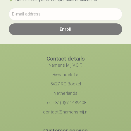
Enroll
Contact details
Namens Mij V.O.F.
Biesthoek 1e
5427 RG Boekel
Netherlands
Tel: +31(0)611439408
contact@namensmij.nl
Customer service