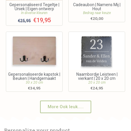
Gepersonaliseerd Tegeltje |
Cadeaubon | Namens Mij |
Uniek | Eigen ontwerp
Hout
In diverse kleuren
Bedrag naar keuze
€
20,00
€
19,95
€
25,95
Gepersonaliseerde kapstok |
Naambordje Leisteen |
Beuken | Handgemaakt
vierkant | 20 x 20 cm
30 x 20 cm
20 x 20 cm
€
34,95
€
24,95
More Ook leuk.....
Personalize your product