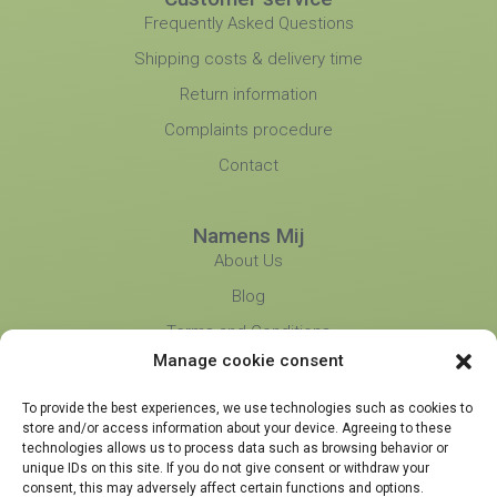
Frequently Asked Questions
Shipping costs & delivery time
Return information
Complaints procedure
Contact
Namens Mij
About Us
Blog
Terms and Conditions
Manage cookie consent
Privacy Policy
Partners
To provide the best experiences, we use technologies such as cookies to
store and/or access information about your device. Agreeing to these
technologies allows us to process data such as browsing behavior or
unique IDs on this site. If you do not give consent or withdraw your
consent, this may adversely affect certain functions and options.