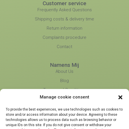
Customer service
Frequently Asked Questions
Shipping costs & delivery time
Return information
Complaints procedure
Contact
Namens Mij
About Us
Blog
Terms and Conditions
Manage cookie consent
Privacy Policy
Partners
To provide the best experiences, we use technologies such as cookies to
store and/or access information about your device. Agreeing to these
technologies allows us to process data such as browsing behavior or
unique IDs on this site. If you do not give consent or withdraw your