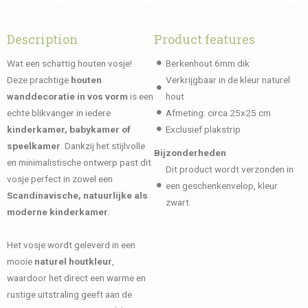
Description
Product features
Wat een schattig houten vosje!
Berkenhout 6mm dik
Deze prachtige
houten
Verkrijgbaar in de kleur naturel
wanddecoratie in vos vorm
is een
hout
echte blikvanger in iedere
Afmeting: circa 25x25 cm
kinderkamer, babykamer of
Exclusief plakstrip
speelkamer
. Dankzij het stijlvolle
Bijzonderheden
en minimalistische ontwerp past dit
Dit product wordt verzonden in
vosje perfect in zowel een
een geschenkenvelop, kleur
Scandinavische, natuurlijke als
zwart.
moderne kinderkamer
.
Het vosje wordt geleverd in een
mooie
naturel houtkleur
,
waardoor het direct een warme en
rustige uitstraling geeft aan de