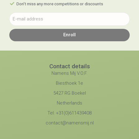
Don't miss any more competitions or discounts
Enroll
Contact details
Namens Mij V.O.F.
Biesthoek 1e
5427 RG Boekel
Netherlands
Tel: +31(0)611439408
contact@namensmij.nl