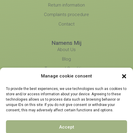
Return information
Complaints procedure
Contact
Namens Mij
About Us
Blog
Terms and Conditions
Manage cookie consent
Privacy Policy
Partners
To provide the best experiences, we use technologies such as cookies to
store and/or access information about your device. Agreeing to these
technologies allows us to process data such as browsing behavior or
unique IDs on this site. If you do not give consent or withdraw your
consent, this may adversely affect certain functions and options.
Accept