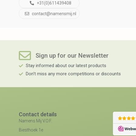
+31(0)611439408
contact@namensmij.nl
Sign up for our Newsletter​
Stay informed about our latest products
Don't miss any more competitions or discounts
Contact details
Namens Mij V.O.F.
Biesthoek 1e