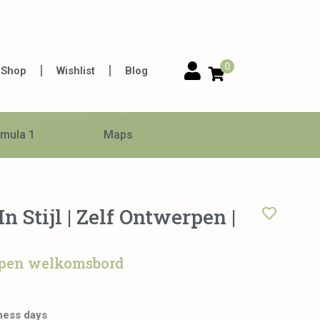
0
Shop
Wishlist
Blog
mula 1
Maps
 Stijl | Zelf Ontwerpen |
rpen welkomsbord
iness days