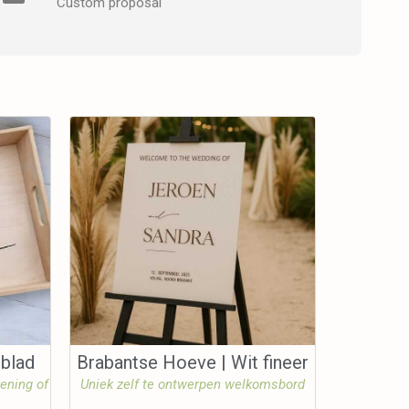
Custom proposal
nblad
Brabantse Hoeve | Wit fineer
kening of
Uniek zelf te ontwerpen welkomsbord