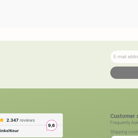
Customer s
Frequently As
Shipping costs