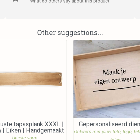
What do others say about this product
Other suggestions...
uste tapasplank XXXL |
Gepersonaliseerd die
 | Eiken | Handgemaakt
Ontwerp met jouw foto, logo, te
Unieke vorm