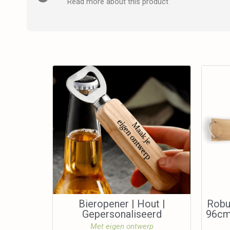
Read more about this product
Bieropener | Hout |
Robu
Gepersonaliseerd
96cm
Met eigen ontwerp