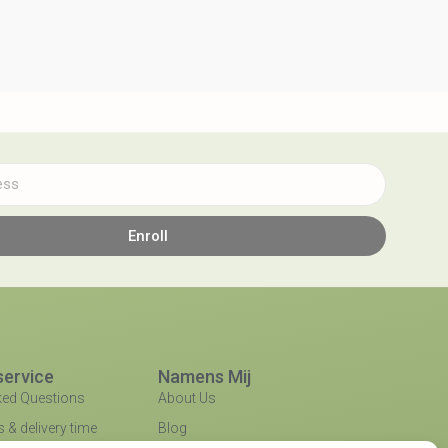
Enroll
ervice
Namens Mij
ked Questions
About Us
 & delivery time
Blog