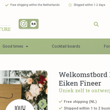
Free shipping within the Netherlands
Shipped within 1-2 days
TURE
Good times
Cocktail boards
For
Welkomstbord In
Eiken Fineer
Uniek zelf te ontwe
Free shipping (NL)
Shipped within 1 to 2 bus