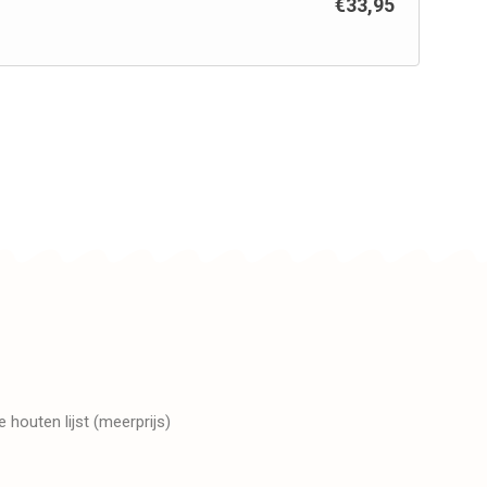
€
33,95
 houten lijst (meerprijs)